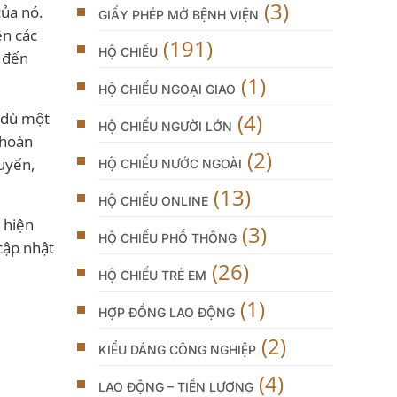
(3)
của nó.
GIẤY PHÉP MỞ BỆNH VIỆN
ên các
(191)
HỘ CHIẾU
i đến
(1)
HỘ CHIẾU NGOẠI GIAO
(4)
c dù một
HỘ CHIẾU NGƯỜI LỚN
 hoàn
(2)
tuyến,
HỘ CHIẾU NƯỚC NGOÀI
(13)
HỘ CHIẾU ONLINE
 hiện
(3)
HỘ CHIẾU PHỔ THÔNG
cập nhật
(26)
HỘ CHIẾU TRẺ EM
(1)
HỢP ĐỒNG LAO ĐỘNG
(2)
KIỂU DÁNG CÔNG NGHIỆP
(4)
LAO ĐỘNG – TIỀN LƯƠNG