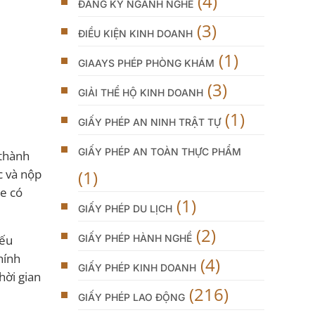
(4)
ĐĂNG KÝ NGÀNH NGHỀ
(3)
ĐIỀU KIỆN KINH DOANH
(1)
GIAAYS PHÉP PHÒNG KHÁM
(3)
GIẢI THỂ HỘ KINH DOANH
(1)
GIẤY PHÉP AN NINH TRẬT TỰ
GIẤY PHÉP AN TOÀN THỰC PHẨM
 thành
(1)
c và nộp
ne có
(1)
GIẤY PHÉP DU LỊCH
(2)
GIẤY PHÉP HÀNH NGHỀ
iếu
hính
(4)
GIẤY PHÉP KINH DOANH
hời gian
(216)
GIẤY PHÉP LAO ĐỘNG