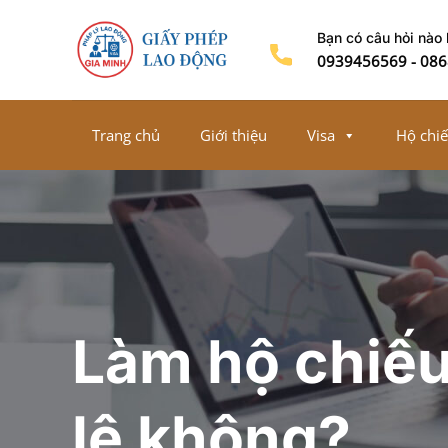
Chuyển
Bạn có câu hỏi nào
đến
0939456569
-
086
nội
dung
Trang chủ
Giới thiệu
Visa
Hộ chi
Làm hộ chiếu
lệ không?