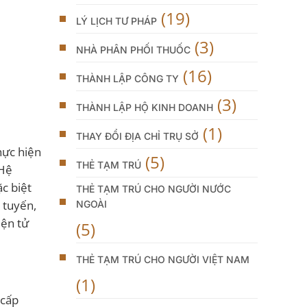
(19)
LÝ LỊCH TƯ PHÁP
(3)
NHÀ PHÂN PHỐI THUỐC
(16)
THÀNH LẬP CÔNG TY
(3)
THÀNH LẬP HỘ KINH DOANH
(1)
THAY ĐỔI ĐỊA CHỈ TRỤ SỞ
hực hiện
(5)
THẺ TẠM TRÚ
 Hệ
ặc biệt
THẺ TẠM TRÚ CHO NGƯỜI NƯỚC
 tuyến,
NGOÀI
iện tử
(5)
THẺ TẠM TRÚ CHO NGƯỜI VIỆT NAM
(1)
 cấp