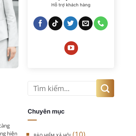
Hỗ trợ khách hàng
Chuyên mục
 càng
(10)
ống hiện
BẢO HIỂM XÃ HỘI