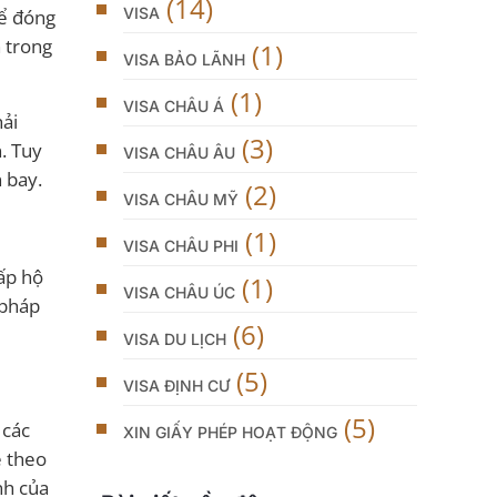
(14)
VISA
để đóng
n trong
(1)
VISA BẢO LÃNH
(1)
VISA CHÂU Á
hải
(3)
. Tuy
VISA CHÂU ÂU
 bay.
(2)
VISA CHÂU MỸ
(1)
VISA CHÂU PHI
cấp hộ
(1)
VISA CHÂU ÚC
 pháp
(6)
VISA DU LỊCH
(5)
VISA ĐỊNH CƯ
(5)
 các
XIN GIẤY PHÉP HOẠT ĐỘNG
e theo
nh của