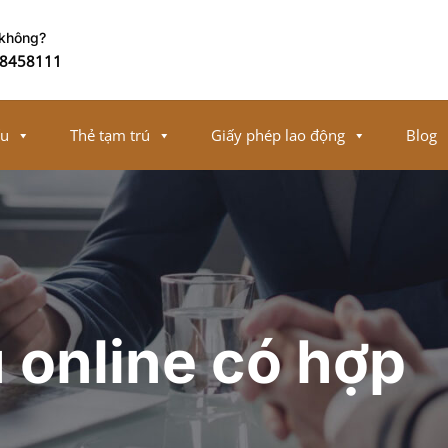
 không?
8458111
ếu
Thẻ tạm trú
Giấy phép lao động
Blog
 online có hợp