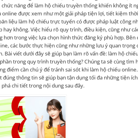
an chức năng để làm hộ chiếu truyền thống khiến không ít n
online được xem như một giải pháp tiện lợi, tiết kiệm thời
oăn liệu làm hộ chiếu trực tuyến có được pháp luật công nh
p hay không. Việc hiểu rõ quy trình, điều kiện, cũng như cá
g hơn trong việc lựa chọn hình thức đăng ký phù hợp. Bên 
line, các bước thực hiện cũng như những lưu ý quan trọng 
. Bài viết dưới đây sẽ giúp bạn làm rõ vấn đề: làm hộ chiế
t phần trong quy trình truyền thống? Chúng ta sẽ cùng tìm 
g điểm cần chú ý để tránh sai sót khi làm hộ chiếu online.
t đúng thông tin sẽ giúp bạn tận dụng tối đa những tiện íc
phá chi tiết trong nội dung sau đây.