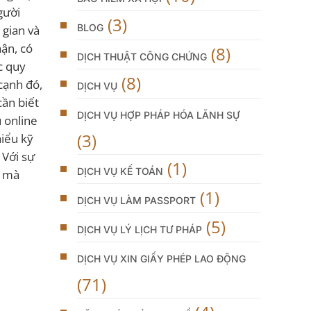
gười
(3)
BLOG
 gian và
ận, có
(8)
DỊCH THUẬT CÔNG CHỨNG
c quy
(8)
cạnh đó,
DỊCH VỤ
cần biết
DỊCH VỤ HỢP PHÁP HÓA LÃNH SỰ
u online
(3)
hiểu kỹ
 Với sự
(1)
DỊCH VỤ KẾ TOÁN
h mà
(1)
DỊCH VỤ LÀM PASSPORT
(5)
DỊCH VỤ LÝ LỊCH TƯ PHÁP
DỊCH VỤ XIN GIẤY PHÉP LAO ĐỘNG
(71)