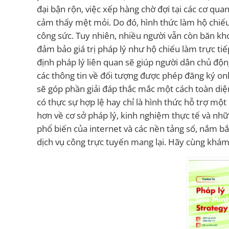
đại bận rộn, việc xếp hàng chờ đợi tại các cơ qu
cảm thấy mệt mỏi. Do đó, hình thức làm hộ chiếu 
công sức. Tuy nhiên, nhiều người vẫn còn băn kh
đảm bảo giá trị pháp lý như hộ chiếu làm trực tiế
định pháp lý liên quan sẽ giúp người dân chủ độn
các thông tin về đối tượng được phép đăng ký on
sẽ góp phần giải đáp thắc mắc một cách toàn diện
có thực sự hợp lệ hay chỉ là hình thức hỗ trợ mộ
hơn về cơ sở pháp lý, kinh nghiệm thực tế và nhữn
phổ biến của internet và các nền tảng số, nắm bắ
dịch vụ công trực tuyến mang lại. Hãy cùng khám 