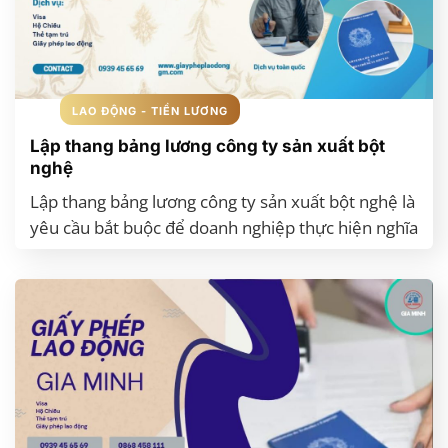
chân người lao động lâu dài.
XEM THÊM
LAO ĐỘNG - TIỀN LƯƠNG
Lập thang bảng lương công ty sản xuất bột
nghệ
Lập thang bảng lương công ty sản xuất bột nghệ là
yêu cầu bắt buộc để doanh nghiệp thực hiện nghĩa
vụ đóng bảo hiểm xã hội, quyết toán thuế và minh
bạch chi phí nhân sự. Đặc biệt trong ngành chế
biến nông sản như bột nghệ – nơi có nhiều lao
động phổ thông và các vị trí sản xuất, việc xây
dựng thang bảng lương phù hợp là yếu tố quan
trọng giúp doanh nghiệp kiểm soát chi phí hiệu
quả. Bài viết dưới đây sẽ hướng dẫn bạn chi tiết
cách lập thang bảng lương cho doanh nghiệp chế