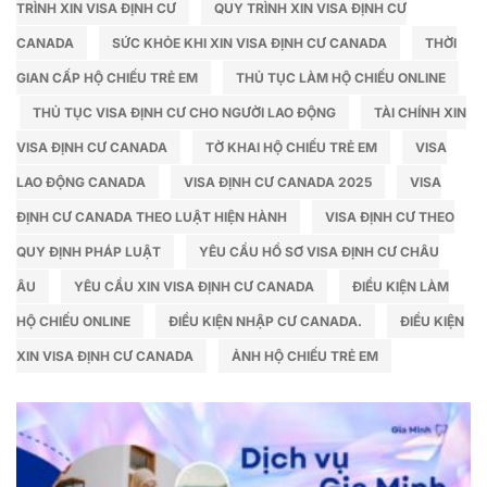
TRÌNH XIN VISA ĐỊNH CƯ
QUY TRÌNH XIN VISA ĐỊNH CƯ
CANADA
SỨC KHỎE KHI XIN VISA ĐỊNH CƯ CANADA
THỜI
GIAN CẤP HỘ CHIẾU TRẺ EM
THỦ TỤC LÀM HỘ CHIẾU ONLINE
THỦ TỤC VISA ĐỊNH CƯ CHO NGƯỜI LAO ĐỘNG
TÀI CHÍNH XIN
VISA ĐỊNH CƯ CANADA
TỜ KHAI HỘ CHIẾU TRẺ EM
VISA
LAO ĐỘNG CANADA
VISA ĐỊNH CƯ CANADA 2025
VISA
ĐỊNH CƯ CANADA THEO LUẬT HIỆN HÀNH
VISA ĐỊNH CƯ THEO
QUY ĐỊNH PHÁP LUẬT
YÊU CẦU HỒ SƠ VISA ĐỊNH CƯ CHÂU
ÂU
YÊU CẦU XIN VISA ĐỊNH CƯ CANADA
ĐIỀU KIỆN LÀM
HỘ CHIẾU ONLINE
ĐIỀU KIỆN NHẬP CƯ CANADA.
ĐIỀU KIỆN
XIN VISA ĐỊNH CƯ CANADA
ẢNH HỘ CHIẾU TRẺ EM