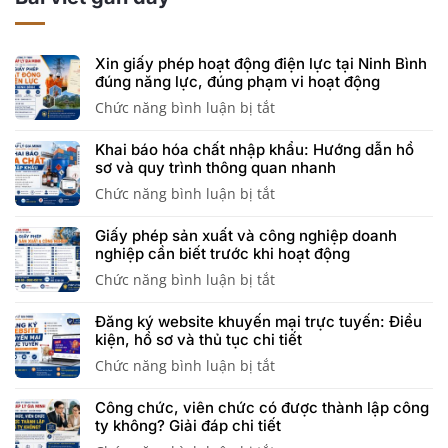
Xin giấy phép hoạt động điện lực tại Ninh Bình
đúng năng lực, đúng phạm vi hoạt động
Chức năng bình luận bị tắt
ở
Xin
Khai báo hóa chất nhập khẩu: Hướng dẫn hồ
giấy
sơ và quy trình thông quan nhanh
phép
Chức năng bình luận bị tắt
ở
hoạt
Khai
động
Giấy phép sản xuất và công nghiệp doanh
báo
điện
nghiệp cần biết trước khi hoạt động
hóa
lực
Chức năng bình luận bị tắt
ở
chất
tại
Giấy
nhập
Ninh
Đăng ký website khuyến mại trực tuyến: Điều
phép
khẩu:
Bình
kiện, hồ sơ và thủ tục chi tiết
sản
Hướng
đúng
Chức năng bình luận bị tắt
ở
xuất
dẫn
năng
Đăng
và
hồ
lực,
Công chức, viên chức có được thành lập công
ký
công
sơ
đúng
ty không? Giải đáp chi tiết
website
nghiệp
và
phạm