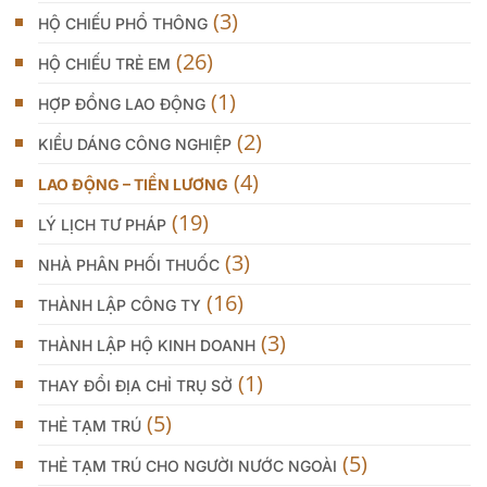
(3)
HỘ CHIẾU PHỔ THÔNG
(26)
HỘ CHIẾU TRẺ EM
(1)
HỢP ĐỒNG LAO ĐỘNG
(2)
KIỂU DÁNG CÔNG NGHIỆP
(4)
LAO ĐỘNG – TIỀN LƯƠNG
(19)
LÝ LỊCH TƯ PHÁP
(3)
NHÀ PHÂN PHỐI THUỐC
(16)
THÀNH LẬP CÔNG TY
(3)
THÀNH LẬP HỘ KINH DOANH
(1)
THAY ĐỔI ĐỊA CHỈ TRỤ SỞ
(5)
THẺ TẠM TRÚ
(5)
THẺ TẠM TRÚ CHO NGƯỜI NƯỚC NGOÀI