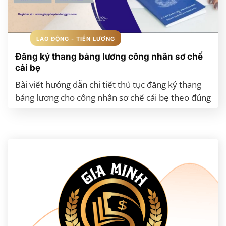
biến bột nghệ: từ quy định pháp lý, cách phân
nhóm vị trí, mức lương tối thiểu vùng cho đến thủ
tục nộp cho Phòng Lao động – Thương binh và Xã
LAO ĐỘNG - TIỀN LƯƠNG
hội.
Đăng ký thang bảng lương công nhân sơ chế
cải bẹ
XEM THÊM
Bài viết hướng dẫn chi tiết thủ tục đăng ký thang
bảng lương cho công nhân sơ chế cải bẹ theo đúng
quy định pháp luật lao động. Nội dung bao gồm
điều kiện xây dựng thang bảng lương, hồ sơ cần
chuẩn bị, quy trình nộp tại cơ quan lao động và
thời gian xử lý. Bài viết cũng nêu rõ các nguyên tắc
xây dựng mức lương, phụ cấp, bậc lương và những
lưu ý để đảm bảo phù hợp với quy định, minh bạch
và bảo vệ quyền lợi người lao động.
XEM THÊM