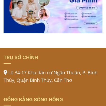
TRỤ SỞ CHÍNH
Lô 34-17 Khu dân cư Ngân Thuận, P. Bình
Thủy, Quận Bình Thủy, Cần Thơ
ĐỒNG BẰNG SÔNG HỒNG