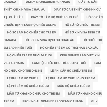
CANADA
FAMILY SPONSORSHIP CANADA
GIẤY TỜ CẦN
trường
thủ
tại
tục
THIẾT KHI XIN VISA CHÂU ÂU
GIẤY TỜ CẦN THIẾT KHI ĐỊNH CƯ
Ninh
trọn
TẠI CHÂU ÂU
GIẤY TỜ LÀM HỘ CHIẾU CHO TRẺ
HỒ SƠ CẦN
Bình
gói
trọn
CHUẨN BỊ KHI LÀM HỘ CHIẾU ONLINE
HỒ SƠ HỘ CHIẾU TRẺ EM
gói
HỒ SƠ LÀM HỘ CHIẾU CHO TRẺ EM
HỒ SƠ XIN VISA ĐỊNH CƯ
CANADA
HỒ SƠ XIN VISA ĐỊNH CƯ CHÂU ÂU
HỘ CHIẾU TRẺ
EM BAO NHIÊU TUỔI
HỘ CHIẾU TRẺ EM CÓ THỜI HẠN BAO LÂU
HỘ CHIẾU TRẺ EM DƯỚI 14 TUỔI
KINH NGHIỆM LÀM VIỆC XIN
VISA CANADA
LÀM HỘ CHIẾU CHO TRẺ DƯỚI 14 TUỔI
LÀM
HỘ CHIẾU CHO TRẺ ONLINE
LỆ PHÍ CẤP HỘ CHIẾU TRẺ EM
LỆ PHÍ LÀM HỘ CHIẾU
LỆ PHÍ LÀM HỘ CHIẾU CHO TRẺ EM
LỆ PHÍ LÀM HỘ CHIẾU TRẺ EM
MẪU HỘ CHIẾU TRẺ EM
MẪU TỜ KHAI HỘ CHIẾU CHO TRẺ EM
MẪU TỜ KHAI HỘ CHIẾU
TRẺ EM
PROVINCIAL NOMINEE PROGRAM CANADA
QUY