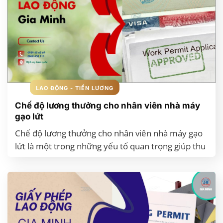
LAO ĐỘNG - TIỀN LƯƠNG
Chế độ lương thưởng cho nhân viên nhà máy
gạo lứt
Chế độ lương thưởng cho nhân viên nhà máy gạo
lứt là một trong những yếu tố quan trọng giúp thu
hút và giữ chân lao động chất lượng. Bài viết dưới
đây cung cấp cái nhìn chi tiết về các khoản lương
cơ bản, phụ cấp, thưởng năng suất, thưởng lễ tết
và chính sách phúc lợi khác tại các nhà máy chế
biến gạo lứt. Ngoài ra, bạn sẽ biết thêm về quy