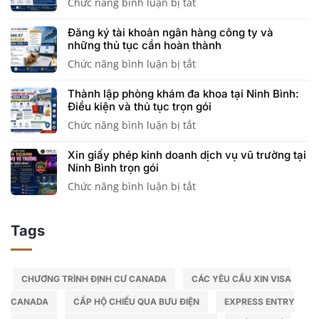
Chức năng bình luận bị tắt
ở
khuyến
doanh
quy
vi
Công
mại
nghiệp
trình
hoạt
Đăng ký tài khoản ngân hàng công ty và
chức,
trực
cần
thông
động
những thủ tục cần hoàn thành
viên
tuyến:
biết
quan
Chức năng bình luận bị tắt
ở
chức
Điều
trước
nhanh
Đăng
có
kiện,
khi
Thành lập phòng khám đa khoa tại Ninh Bình:
ký
được
hồ
hoạt
Điều kiện và thủ tục trọn gói
tài
thành
sơ
động
Chức năng bình luận bị tắt
ở
khoản
lập
và
Thành
ngân
công
thủ
Xin giấy phép kinh doanh dịch vụ vũ trường tại
lập
hàng
ty
tục
Ninh Bình trọn gói
phòng
công
không?
chi
Chức năng bình luận bị tắt
ở
khám
ty
Giải
tiết
Xin
đa
và
đáp
giấy
khoa
những
chi
Tags
phép
tại
thủ
tiết
kinh
Ninh
tục
doanh
Bình:
cần
dịch
CHƯƠNG TRÌNH ĐỊNH CƯ CANADA
CÁC YÊU CẦU XIN VISA
Điều
hoàn
vụ
kiện
thành
CANADA
CẤP HỘ CHIẾU QUA BƯU ĐIỆN
EXPRESS ENTRY
vũ
và