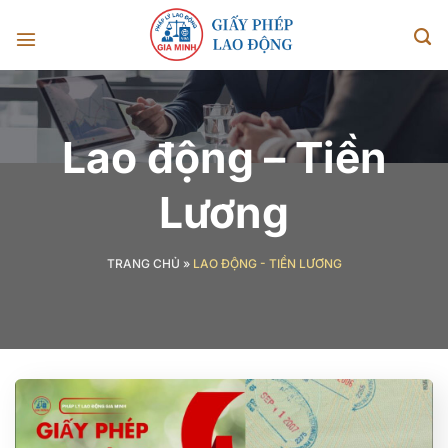
Chuyển
đến
nội
dung
Lao động – Tiền
Lương
TRANG CHỦ
»
LAO ĐỘNG - TIỀN LƯƠNG