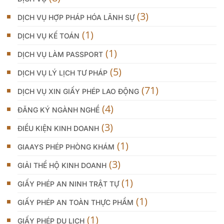
(3)
DỊCH VỤ HỢP PHÁP HÓA LÃNH SỰ
(1)
DỊCH VỤ KẾ TOÁN
(1)
DỊCH VỤ LÀM PASSPORT
(5)
DỊCH VỤ LÝ LỊCH TƯ PHÁP
(71)
DỊCH VỤ XIN GIẤY PHÉP LAO ĐỘNG
(4)
ĐĂNG KÝ NGÀNH NGHỀ
(3)
ĐIỀU KIỆN KINH DOANH
(1)
GIAAYS PHÉP PHÒNG KHÁM
(3)
GIẢI THỂ HỘ KINH DOANH
(1)
GIẤY PHÉP AN NINH TRẬT TỰ
(1)
GIẤY PHÉP AN TOÀN THỰC PHẨM
(1)
GIẤY PHÉP DU LỊCH