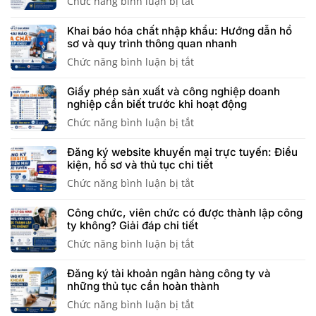
Chức năng bình luận bị tắt
ở
Xin
Khai báo hóa chất nhập khẩu: Hướng dẫn hồ
giấy
sơ và quy trình thông quan nhanh
phép
Chức năng bình luận bị tắt
ở
hoạt
Khai
động
Giấy phép sản xuất và công nghiệp doanh
báo
điện
nghiệp cần biết trước khi hoạt động
hóa
lực
Chức năng bình luận bị tắt
ở
chất
tại
Giấy
nhập
Ninh
Đăng ký website khuyến mại trực tuyến: Điều
phép
khẩu:
Bình
kiện, hồ sơ và thủ tục chi tiết
sản
Hướng
đúng
Chức năng bình luận bị tắt
ở
xuất
dẫn
năng
Đăng
và
hồ
lực,
Công chức, viên chức có được thành lập công
ký
công
sơ
đúng
ty không? Giải đáp chi tiết
website
nghiệp
và
phạm
Chức năng bình luận bị tắt
ở
khuyến
doanh
quy
vi
Công
mại
nghiệp
trình
hoạt
Đăng ký tài khoản ngân hàng công ty và
chức,
trực
cần
thông
động
những thủ tục cần hoàn thành
viên
tuyến:
biết
quan
Chức năng bình luận bị tắt
ở
chức
Điều
trước
nhanh