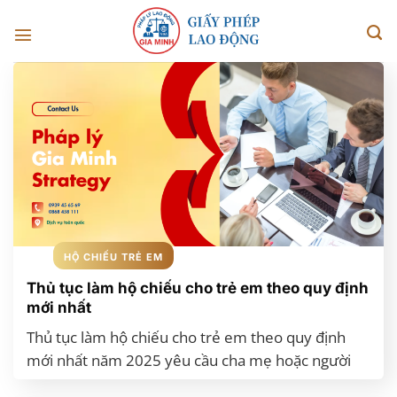
Chuyển
đến
nội
dung
HỘ CHIẾU TRẺ EM
Thủ tục làm hộ chiếu cho trẻ em theo quy định
mới nhất
Thủ tục làm hộ chiếu cho trẻ em theo quy định
mới nhất năm 2025 yêu cầu cha mẹ hoặc người
giám hộ cần chuẩn bị hồ sơ gồm: giấy khai sinh