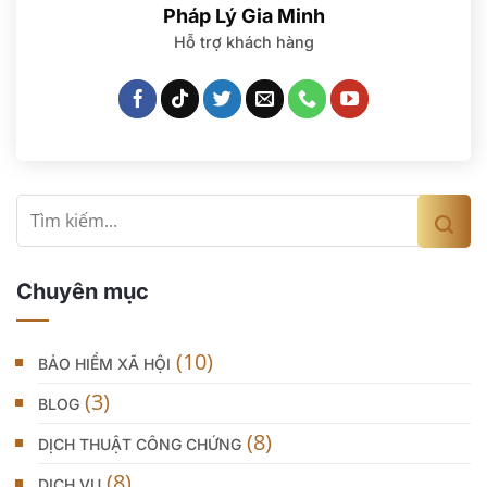
huynh tiết kiệm thời gian và tránh các sai sót pháp
Pháp Lý Gia Minh
lý trong quá trình thực hiện.
Hỗ trợ khách hàng
XEM THÊM
Chuyên mục
(10)
BẢO HIỂM XÃ HỘI
(3)
BLOG
(8)
DỊCH THUẬT CÔNG CHỨNG
(8)
DỊCH VỤ