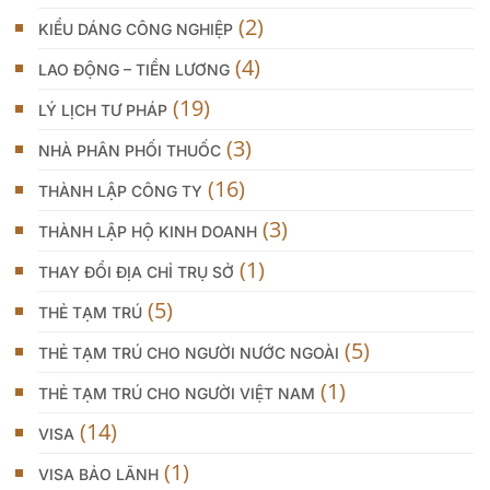
(2)
KIỂU DÁNG CÔNG NGHIỆP
(4)
LAO ĐỘNG – TIỀN LƯƠNG
(19)
LÝ LỊCH TƯ PHÁP
(3)
NHÀ PHÂN PHỐI THUỐC
(16)
THÀNH LẬP CÔNG TY
(3)
THÀNH LẬP HỘ KINH DOANH
(1)
THAY ĐỔI ĐỊA CHỈ TRỤ SỞ
(5)
THẺ TẠM TRÚ
(5)
THẺ TẠM TRÚ CHO NGƯỜI NƯỚC NGOÀI
(1)
THẺ TẠM TRÚ CHO NGƯỜI VIỆT NAM
(14)
VISA
(1)
VISA BẢO LÃNH