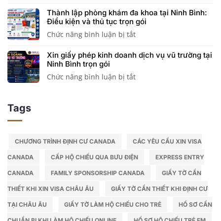
Đăng
có
kiện,
khi
Thành lập phòng khám đa khoa tại Ninh Bình:
ký
được
hồ
hoạt
Điều kiện và thủ tục trọn gói
tài
thành
sơ
động
Chức năng bình luận bị tắt
ở
khoản
lập
và
Thành
ngân
công
thủ
Xin giấy phép kinh doanh dịch vụ vũ trường tại
lập
hàng
ty
tục
Ninh Bình trọn gói
phòng
công
không?
chi
Chức năng bình luận bị tắt
ở
khám
ty
Giải
tiết
Xin
đa
và
đáp
giấy
khoa
những
chi
Tags
phép
tại
thủ
tiết
kinh
Ninh
tục
doanh
Bình:
cần
dịch
CHƯƠNG TRÌNH ĐỊNH CƯ CANADA
CÁC YÊU CẦU XIN VISA
Điều
hoàn
vụ
kiện
thành
CANADA
CẤP HỘ CHIẾU QUA BƯU ĐIỆN
EXPRESS ENTRY
vũ
và
CANADA
FAMILY SPONSORSHIP CANADA
GIẤY TỜ CẦN
trường
thủ
tại
tục
THIẾT KHI XIN VISA CHÂU ÂU
GIẤY TỜ CẦN THIẾT KHI ĐỊNH CƯ
Ninh
trọn
TẠI CHÂU ÂU
GIẤY TỜ LÀM HỘ CHIẾU CHO TRẺ
HỒ SƠ CẦN
Bình
gói
trọn
CHUẨN BỊ KHI LÀM HỘ CHIẾU ONLINE
HỒ SƠ HỘ CHIẾU TRẺ EM