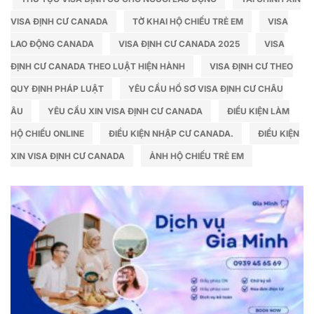
VISA ĐỊNH CƯ CANADA
TỜ KHAI HỘ CHIẾU TRẺ EM
VISA
LAO ĐỘNG CANADA
VISA ĐỊNH CƯ CANADA 2025
VISA
ĐỊNH CƯ CANADA THEO LUẬT HIỆN HÀNH
VISA ĐỊNH CƯ THEO
QUY ĐỊNH PHÁP LUẬT
YÊU CẦU HỒ SƠ VISA ĐỊNH CƯ CHÂU
ÂU
YÊU CẦU XIN VISA ĐỊNH CƯ CANADA
ĐIỀU KIỆN LÀM
HỘ CHIẾU ONLINE
ĐIỀU KIỆN NHẬP CƯ CANADA.
ĐIỀU KIỆN
XIN VISA ĐỊNH CƯ CANADA
ẢNH HỘ CHIẾU TRẺ EM