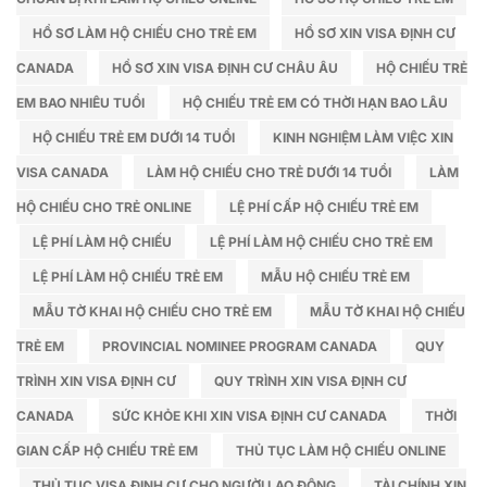
gói
HỒ SƠ LÀM HỘ CHIẾU CHO TRẺ EM
HỒ SƠ XIN VISA ĐỊNH CƯ
CANADA
HỒ SƠ XIN VISA ĐỊNH CƯ CHÂU ÂU
HỘ CHIẾU TRẺ
EM BAO NHIÊU TUỔI
HỘ CHIẾU TRẺ EM CÓ THỜI HẠN BAO LÂU
HỘ CHIẾU TRẺ EM DƯỚI 14 TUỔI
KINH NGHIỆM LÀM VIỆC XIN
VISA CANADA
LÀM HỘ CHIẾU CHO TRẺ DƯỚI 14 TUỔI
LÀM
HỘ CHIẾU CHO TRẺ ONLINE
LỆ PHÍ CẤP HỘ CHIẾU TRẺ EM
LỆ PHÍ LÀM HỘ CHIẾU
LỆ PHÍ LÀM HỘ CHIẾU CHO TRẺ EM
LỆ PHÍ LÀM HỘ CHIẾU TRẺ EM
MẪU HỘ CHIẾU TRẺ EM
MẪU TỜ KHAI HỘ CHIẾU CHO TRẺ EM
MẪU TỜ KHAI HỘ CHIẾU
TRẺ EM
PROVINCIAL NOMINEE PROGRAM CANADA
QUY
TRÌNH XIN VISA ĐỊNH CƯ
QUY TRÌNH XIN VISA ĐỊNH CƯ
CANADA
SỨC KHỎE KHI XIN VISA ĐỊNH CƯ CANADA
THỜI
GIAN CẤP HỘ CHIẾU TRẺ EM
THỦ TỤC LÀM HỘ CHIẾU ONLINE
THỦ TỤC VISA ĐỊNH CƯ CHO NGƯỜI LAO ĐỘNG
TÀI CHÍNH XIN