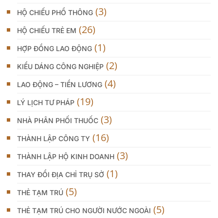
(3)
HỘ CHIẾU PHỔ THÔNG
(26)
HỘ CHIẾU TRẺ EM
(1)
HỢP ĐỒNG LAO ĐỘNG
(2)
KIỂU DÁNG CÔNG NGHIỆP
(4)
LAO ĐỘNG – TIỀN LƯƠNG
(19)
LÝ LỊCH TƯ PHÁP
(3)
NHÀ PHÂN PHỐI THUỐC
(16)
THÀNH LẬP CÔNG TY
(3)
THÀNH LẬP HỘ KINH DOANH
(1)
THAY ĐỔI ĐỊA CHỈ TRỤ SỞ
(5)
THẺ TẠM TRÚ
(5)
THẺ TẠM TRÚ CHO NGƯỜI NƯỚC NGOÀI