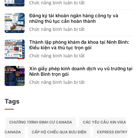
Chức năng bình luận bị tắt
ở
khuyến
doanh
quy
vi
Công
mại
nghiệp
trình
hoạt
Đăng ký tài khoản ngân hàng công ty và
chức,
trực
cần
thông
động
những thủ tục cần hoàn thành
viên
tuyến:
biết
quan
Chức năng bình luận bị tắt
ở
chức
Điều
trước
nhanh
Đăng
có
kiện,
khi
Thành lập phòng khám đa khoa tại Ninh Bình:
ký
được
hồ
hoạt
Điều kiện và thủ tục trọn gói
tài
thành
sơ
động
Chức năng bình luận bị tắt
ở
khoản
lập
và
Thành
ngân
công
thủ
Xin giấy phép kinh doanh dịch vụ vũ trường tại
lập
hàng
ty
tục
Ninh Bình trọn gói
phòng
công
không?
chi
Chức năng bình luận bị tắt
ở
khám
ty
Giải
tiết
Xin
đa
và
đáp
giấy
khoa
những
chi
Tags
phép
tại
thủ
tiết
kinh
Ninh
tục
doanh
Bình:
cần
dịch
CHƯƠNG TRÌNH ĐỊNH CƯ CANADA
CÁC YÊU CẦU XIN VISA
Điều
hoàn
vụ
kiện
thành
CANADA
CẤP HỘ CHIẾU QUA BƯU ĐIỆN
EXPRESS ENTRY
vũ
và