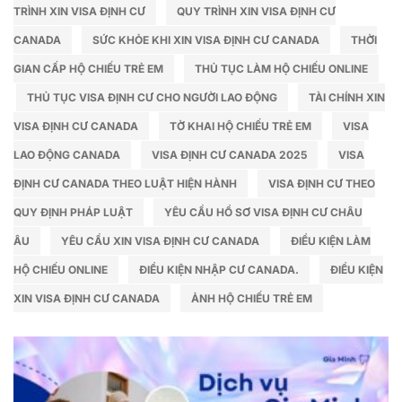
TRÌNH XIN VISA ĐỊNH CƯ
QUY TRÌNH XIN VISA ĐỊNH CƯ
CANADA
SỨC KHỎE KHI XIN VISA ĐỊNH CƯ CANADA
THỜI
GIAN CẤP HỘ CHIẾU TRẺ EM
THỦ TỤC LÀM HỘ CHIẾU ONLINE
THỦ TỤC VISA ĐỊNH CƯ CHO NGƯỜI LAO ĐỘNG
TÀI CHÍNH XIN
VISA ĐỊNH CƯ CANADA
TỜ KHAI HỘ CHIẾU TRẺ EM
VISA
LAO ĐỘNG CANADA
VISA ĐỊNH CƯ CANADA 2025
VISA
ĐỊNH CƯ CANADA THEO LUẬT HIỆN HÀNH
VISA ĐỊNH CƯ THEO
QUY ĐỊNH PHÁP LUẬT
YÊU CẦU HỒ SƠ VISA ĐỊNH CƯ CHÂU
ÂU
YÊU CẦU XIN VISA ĐỊNH CƯ CANADA
ĐIỀU KIỆN LÀM
HỘ CHIẾU ONLINE
ĐIỀU KIỆN NHẬP CƯ CANADA.
ĐIỀU KIỆN
XIN VISA ĐỊNH CƯ CANADA
ẢNH HỘ CHIẾU TRẺ EM