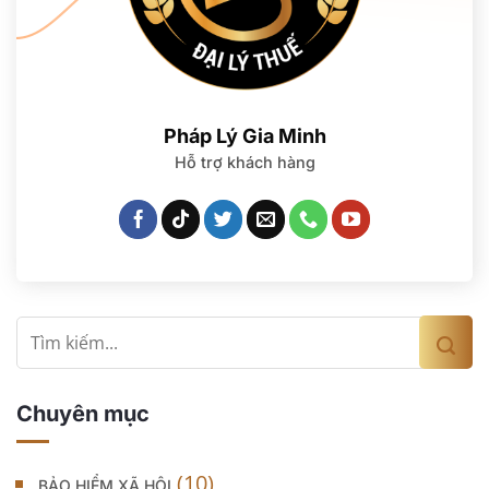
Program (PNP). Việc kiểm tra sức khỏe và an ninh
cũng là phần không thể thiếu trong quá trình xin
visa. Hiểu rõ về quy trình và các điều kiện sẽ giúp
bạn chuẩn bị hồ sơ đầy đủ và tăng khả năng thành
công khi xin visa định cư Canada.
Pháp Lý Gia Minh
Hỗ trợ khách hàng
XEM THÊM
Chuyên mục
(10)
BẢO HIỂM XÃ HỘI