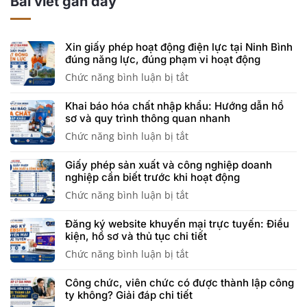
Bài viết gần đây
Xin giấy phép hoạt động điện lực tại Ninh Bình
đúng năng lực, đúng phạm vi hoạt động
Chức năng bình luận bị tắt
ở
Xin
Khai báo hóa chất nhập khẩu: Hướng dẫn hồ
giấy
sơ và quy trình thông quan nhanh
phép
Chức năng bình luận bị tắt
ở
hoạt
Khai
động
Giấy phép sản xuất và công nghiệp doanh
báo
điện
nghiệp cần biết trước khi hoạt động
hóa
lực
Chức năng bình luận bị tắt
ở
chất
tại
Giấy
nhập
Ninh
Đăng ký website khuyến mại trực tuyến: Điều
phép
khẩu:
Bình
kiện, hồ sơ và thủ tục chi tiết
sản
Hướng
đúng
Chức năng bình luận bị tắt
ở
xuất
dẫn
năng
Đăng
và
hồ
lực,
Công chức, viên chức có được thành lập công
ký
công
sơ
đúng
ty không? Giải đáp chi tiết
website
nghiệp
và
phạm