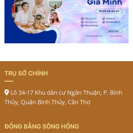
TRỤ SỞ CHÍNH
Lô 34-17 Khu dân cư Ngân Thuận, P. Bình
Thủy, Quận Bình Thủy, Cần Thơ
ĐỒNG BẰNG SÔNG HỒNG