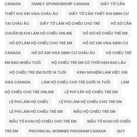
CANADA
FAMILY SPONSORSHIP CANADA
GIẤY TỜ CẦN
trường
thủ
tại
tục
THIẾT KHI XIN VISA CHÂU ÂU
GIẤY TỜ CẦN THIẾT KHI ĐỊNH CƯ
Ninh
trọn
TẠI CHÂU ÂU
GIẤY TỜ LÀM HỘ CHIẾU CHO TRẺ
HỒ SƠ CẦN
Bình
gói
trọn
CHUẨN BỊ KHI LÀM HỘ CHIẾU ONLINE
HỒ SƠ HỘ CHIẾU TRẺ EM
gói
HỒ SƠ LÀM HỘ CHIẾU CHO TRẺ EM
HỒ SƠ XIN VISA ĐỊNH CƯ
CANADA
HỒ SƠ XIN VISA ĐỊNH CƯ CHÂU ÂU
HỘ CHIẾU TRẺ
EM BAO NHIÊU TUỔI
HỘ CHIẾU TRẺ EM CÓ THỜI HẠN BAO LÂU
HỘ CHIẾU TRẺ EM DƯỚI 14 TUỔI
KINH NGHIỆM LÀM VIỆC XIN
VISA CANADA
LÀM HỘ CHIẾU CHO TRẺ DƯỚI 14 TUỔI
LÀM
HỘ CHIẾU CHO TRẺ ONLINE
LỆ PHÍ CẤP HỘ CHIẾU TRẺ EM
LỆ PHÍ LÀM HỘ CHIẾU
LỆ PHÍ LÀM HỘ CHIẾU CHO TRẺ EM
LỆ PHÍ LÀM HỘ CHIẾU TRẺ EM
MẪU HỘ CHIẾU TRẺ EM
MẪU TỜ KHAI HỘ CHIẾU CHO TRẺ EM
MẪU TỜ KHAI HỘ CHIẾU
TRẺ EM
PROVINCIAL NOMINEE PROGRAM CANADA
QUY