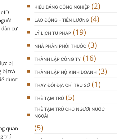
(2)
KIỂU DÁNG CÔNG NGHIỆP
NeID
(4)
người
LAO ĐỘNG – TIỀN LƯƠNG
ý dân cư
(19)
LÝ LỊCH TƯ PHÁP
(3)
NHÀ PHÂN PHỐI THUỐC
(16)
THÀNH LẬP CÔNG TY
lực bị
(3)
 bị trả
THÀNH LẬP HỘ KINH DOANH
 để được
(1)
THAY ĐỔI ĐỊA CHỈ TRỤ SỞ
(5)
THẺ TẠM TRÚ
THẺ TẠM TRÚ CHO NGƯỜI NƯỚC
NGOÀI
(5)
ống quản
g trú