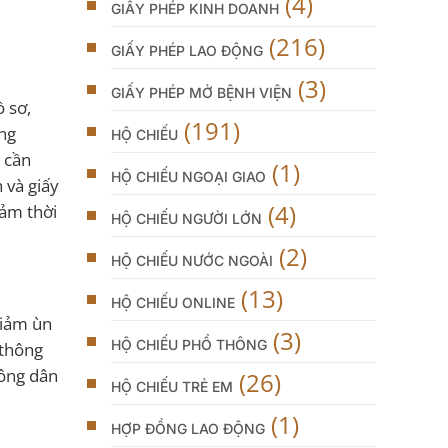
(4)
GIẤY PHÉP KINH DOANH
(216)
GIẤY PHÉP LAO ĐỘNG
(3)
GIẤY PHÉP MỞ BỆNH VIỆN
ồ sơ,
(191)
òng
HỘ CHIẾU
 cần
(1)
HỘ CHIẾU NGOẠI GIAO
 và giấy
(4)
iảm thời
HỘ CHIẾU NGƯỜI LỚN
(2)
HỘ CHIẾU NƯỚC NGOÀI
(13)
HỘ CHIẾU ONLINE
 giảm ùn
(3)
HỘ CHIẾU PHỔ THÔNG
 thông
công dân
(26)
HỘ CHIẾU TRẺ EM
(1)
HỢP ĐỒNG LAO ĐỘNG