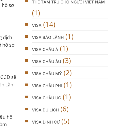
THẺ TẠM TRÚ CHO NGƯỜI VIỆT NAM
h hồ sơ
(1)
(14)
VISA
(1)
g dịch
VISA BẢO LÃNH
ố hồ sơ
(1)
VISA CHÂU Á
(3)
VISA CHÂU ÂU
(2)
VISA CHÂU MỸ
 CCCD sẽ
(1)
ân cần
VISA CHÂU PHI
(1)
VISA CHÂU ÚC
(6)
VISA DU LỊCH
Nếu hồ
(5)
VISA ĐỊNH CƯ
nhằm