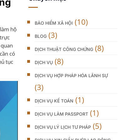
ớng
(10)
BẢO HIỂM XÃ HỘI
 làm hộ
(3)
BLOG
 trực
ơ quan
(8)
DỊCH THUẬT CÔNG CHỨNG
 cần có
(8)
hủ tục
DỊCH VỤ
DỊCH VỤ HỢP PHÁP HÓA LÃNH SỰ
(3)
(1)
DỊCH VỤ KẾ TOÁN
(1)
DỊCH VỤ LÀM PASSPORT
(5)
DỊCH VỤ LÝ LỊCH TƯ PHÁP