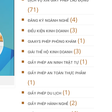
DỊCH VỤ XIN GIẤY PHÉP LAO ĐỘNG
(71)
(4)
ĐĂNG KÝ NGÀNH NGHỀ
(3)
ĐIỀU KIỆN KINH DOANH
(1)
GIAAYS PHÉP PHÒNG KHÁM
(3)
GIẢI THỂ HỘ KINH DOANH
(1)
GIẤY PHÉP AN NINH TRẬT TỰ
GIẤY PHÉP AN TOÀN THỰC PHẨM
(1)
(1)
GIẤY PHÉP DU LỊCH
(2)
GIẤY PHÉP HÀNH NGHỀ