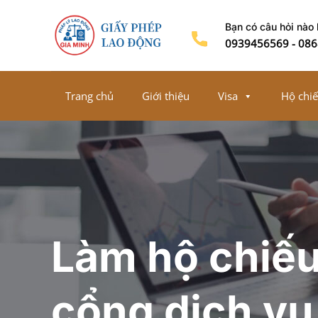
Chuyển
Bạn có câu hỏi nào
đến
0939456569
-
086
nội
dung
Trang chủ
Giới thiệu
Visa
Hộ chi
Làm hộ chiếu
cổng dịch vụ