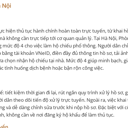
à Nội
ực hiện thủ tục hành chính hoàn toàn trực tuyến, từ khai h
mà không cần trực tiếp tới cơ quan quản lý. Tại Hà Nội, Ph
ng mức độ 4 cho việc làm hộ chiếu phổ thông. Người dân chỉ
 bằng tài khoản VNeID, điền đầy đủ thông tin hồ sơ, tải ảnh
lựa chọn nhận hộ chiếu tại nhà. Mức độ 4 giúp minh bạch, g
các tình huống dịch bệnh hoặc bận rộn công việc.
 tiết kiệm thời gian đi lại, rút ngắn quy trình xử lý hồ sơ,
i dân theo dõi tiến độ xử lý trực tuyến. Ngoài ra, việc khai
ông và dễ dàng chỉnh sửa trước khi nộp hồ sơ. Đặc biệt với 
rình, không cần về nơi đăng ký hộ khẩu để làm thủ tục.
uyến