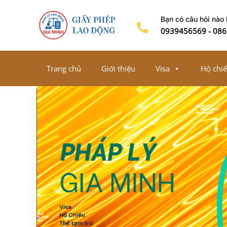
Chuyển
Bạn có câu hỏi nào
đến
0939456569
-
086
nội
dung
Trang chủ
Giới thiệu
Visa
Hộ chi