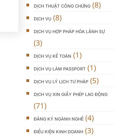
(8)
DỊCH THUẬT CÔNG CHỨNG
(8)
DỊCH VỤ
DỊCH VỤ HỢP PHÁP HÓA LÃNH SỰ
(3)
(1)
DỊCH VỤ KẾ TOÁN
(1)
DỊCH VỤ LÀM PASSPORT
(5)
DỊCH VỤ LÝ LỊCH TƯ PHÁP
DỊCH VỤ XIN GIẤY PHÉP LAO ĐỘNG
(71)
(4)
ĐĂNG KÝ NGÀNH NGHỀ
(3)
ĐIỀU KIỆN KINH DOANH