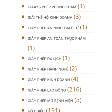
(1)
GIAAYS PHÉP PHÒNG KHÁM
(3)
GIẢI THỂ HỘ KINH DOANH
(1)
GIẤY PHÉP AN NINH TRẬT TỰ
GIẤY PHÉP AN TOÀN THỰC PHẨM
(1)
(1)
GIẤY PHÉP DU LỊCH
(2)
GIẤY PHÉP HÀNH NGHỀ
(4)
GIẤY PHÉP KINH DOANH
(216)
GIẤY PHÉP LAO ĐỘNG
(3)
GIẤY PHÉP MỞ BỆNH VIỆN
(191)
HỘ CHIẾU