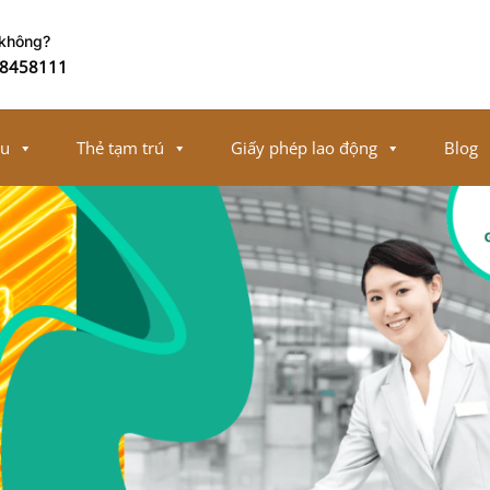
 không?
8458111
ếu
Thẻ tạm trú
Giấy phép lao động
Blog