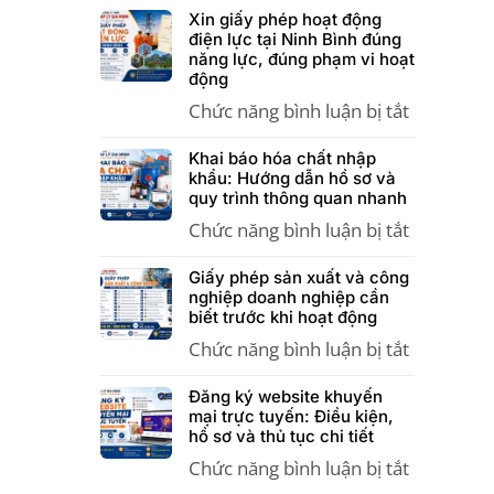
Xin giấy phép hoạt động
điện lực tại Ninh Bình đúng
năng lực, đúng phạm vi hoạt
động
Chức năng bình luận bị tắt
ở
Xin
Khai báo hóa chất nhập
giấy
khẩu: Hướng dẫn hồ sơ và
quy trình thông quan nhanh
phép
Chức năng bình luận bị tắt
hoạt
ở
động
Khai
Giấy phép sản xuất và công
điện
báo
nghiệp doanh nghiệp cần
biết trước khi hoạt động
lực
hóa
Chức năng bình luận bị tắt
tại
chất
ở
Ninh
nhập
Giấy
Đăng ký website khuyến
Bình
khẩu:
phép
mại trực tuyến: Điều kiện,
hồ sơ và thủ tục chi tiết
đúng
Hướng
sản
Chức năng bình luận bị tắt
năng
dẫn
xuất
ở