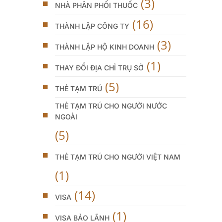
(3)
NHÀ PHÂN PHỐI THUỐC
(16)
THÀNH LẬP CÔNG TY
(3)
THÀNH LẬP HỘ KINH DOANH
(1)
THAY ĐỔI ĐỊA CHỈ TRỤ SỞ
(5)
THẺ TẠM TRÚ
THẺ TẠM TRÚ CHO NGƯỜI NƯỚC
NGOÀI
(5)
THẺ TẠM TRÚ CHO NGƯỜI VIỆT NAM
(1)
(14)
VISA
(1)
VISA BẢO LÃNH