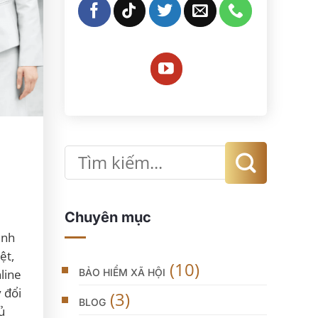
Chuyên mục
ịnh
ệt,
(10)
BẢO HIỂM XÃ HỘI
line
 đổi
(3)
BLOG
ủ