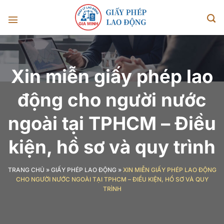
Chuyển
đến
nội
dung
Xin miễn giấy phép lao
động cho người nước
ngoài tại TPHCM – Điều
kiện, hồ sơ và quy trình
TRANG CHỦ
»
GIẤY PHÉP LAO ĐỘNG
»
XIN MIỄN GIẤY PHÉP LAO ĐỘNG
CHO NGƯỜI NƯỚC NGOÀI TẠI TPHCM – ĐIỀU KIỆN, HỒ SƠ VÀ QUY
TRÌNH