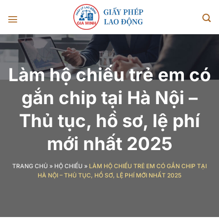
Chuyển
đến
nội
dung
Làm hộ chiếu trẻ em có
gắn chip tại Hà Nội –
Thủ tục, hồ sơ, lệ phí
mới nhất 2025
TRANG CHỦ
»
HỘ CHIẾU
»
LÀM HỘ CHIẾU TRẺ EM CÓ GẮN CHIP TẠI
HÀ NỘI – THỦ TỤC, HỒ SƠ, LỆ PHÍ MỚI NHẤT 2025