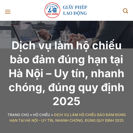
Chuyển
đến
nội
dung
Dịch vụ làm hộ chiếu
bảo đảm đúng hạn tại
Hà Nội – Uy tín, nhanh
chóng, đúng quy định
2025
TRANG CHỦ
»
HỘ CHIẾU
»
DỊCH VỤ LÀM HỘ CHIẾU BẢO ĐẢM ĐÚNG
HẠN TẠI HÀ NỘI – UY TÍN, NHANH CHÓNG, ĐÚNG QUY ĐỊNH 2025