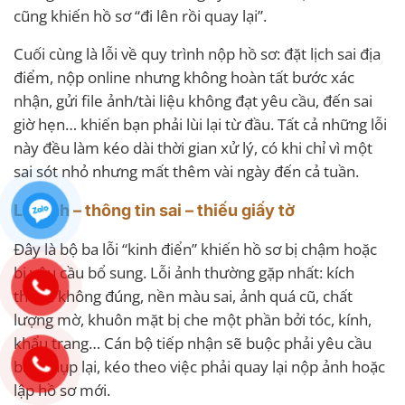
cũng khiến hồ sơ “đi lên rồi quay lại”.
Cuối cùng là lỗi về quy trình nộp hồ sơ: đặt lịch sai địa
điểm, nộp online nhưng không hoàn tất bước xác
nhận, gửi file ảnh/tài liệu không đạt yêu cầu, đến sai
giờ hẹn… khiến bạn phải lùi lại từ đầu. Tất cả những lỗi
này đều làm kéo dài thời gian xử lý, có khi chỉ vì một
sai sót nhỏ nhưng mất thêm vài ngày đến cả tuần.
Lỗi ảnh – thông tin sai – thiếu giấy tờ
Đây là bộ ba lỗi “kinh điển” khiến hồ sơ bị chậm hoặc
bị yêu cầu bổ sung. Lỗi ảnh thường gặp nhất: kích
thước không đúng, nền màu sai, ảnh quá cũ, chất
lượng mờ, khuôn mặt bị che một phần bởi tóc, kính,
khẩu trang… Cán bộ tiếp nhận sẽ buộc phải yêu cầu
bạn chụp lại, kéo theo việc phải quay lại nộp ảnh hoặc
lập hồ sơ mới.