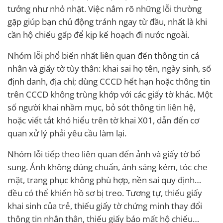
tưởng như nhỏ nhặt. Việc nắm rõ những lỗi thường
gặp giúp bạn chủ động tránh ngay từ đầu, nhất là khi
cần hộ chiếu gấp để kịp kế hoạch đi nước ngoài.
Nhóm lỗi phổ biến nhất liên quan đến thông tin cá
nhân và giấy tờ tùy thân: khai sai họ tên, ngày sinh, số
định danh, địa chỉ; dùng CCCD hết hạn hoặc thông tin
trên CCCD không trùng khớp với các giấy tờ khác. Một
số người khai nhầm mục, bỏ sót thông tin liên hệ,
hoặc viết tắt khó hiểu trên tờ khai X01, dẫn đến cơ
quan xử lý phải yêu cầu làm lại.
Nhóm lỗi tiếp theo liên quan đến ảnh và giấy tờ bổ
sung. Ảnh không đúng chuẩn, ánh sáng kém, tóc che
mặt, trang phục không phù hợp, nền sai quy định…
đều có thể khiến hồ sơ bị treo. Tương tự, thiếu giấy
khai sinh của trẻ, thiếu giấy tờ chứng minh thay đổi
thông tin nhân thân, thiếu giấy báo mất hộ chiếu…