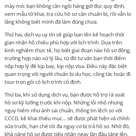
mày mò: bạn không cần ngồi hàng giờ đọc quy định,
xem mẫu tờ khai, tra cứu hồ sơ cần chuẩn bị, rồi vẫn lo
lắng không biết mình đã làm đúng chưa.
Thứ hai, dịch vụ uy tín sẽ giúp bạn lên kế hoạch thời
gian nhận hộ chiếu phù hợp với lịch trình. Dựa trên
kinh nghiệm thực tế, họ biết giai đoạn nào hồ sơ đông,
trường hợp nào xử lý lâu, từ đó tư vấn bạn thời điểm
nộp hợp lý để kịp bay, kịp nộp visa. Điều này đặc biệt
quan trọng với người chuẩn bị du học, công tác hoặc đi
tour trọn gói có lịch trình cố định.
Thứ ba, khi sử dụng dịch vụ, bạn được hỗ trợ rà soát
hồ sơ kỹ lưỡng trước khi nộp. Những lỗi nhỏ nhưng
nguy hiểm như ảnh sai chuẩn, thông tin lệch so với
CCCD, kê khai thiếu mục… sẽ được phát hiện và chỉnh
sửa trước, hạn chế tối đa nguy cơ bị trả hồ sơ. Nhờ đó,
khả năng hồ sơ được tiếp nhận ngay lần đầu tăng lên,