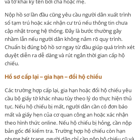
và tờ khai ký tên bởi cha hoặc mẹ.
Nộp hồ sơ lần đầu cũng yêu cầu người dân xuất trình
sổ tạm trú hoặc xác nhận cư trú nếu thông tin chưa
cập nhật trong hệ thống. Đây là bước thường gây
nhầm lẫn nếu người dân không nắm rõ quy trình.
Chuẩn bị đúng bộ hồ sơ ngay từ đầu giúp quá trình xét
duyệt diễn ra dễ dàng và rút ngắn thời gian cấp hộ
chiếu.
Hồ sơ cấp lại – gia hạn – đổi hộ chiếu
Các trường hợp cấp lại, gia hạn hoặc đổi hộ chiếu yêu
cầu bộ giấy tờ khác nhau tùy theo lý do thực hiện thủ
tục. Nếu hộ chiếu bị mất, người dân cần có đơn báo
mất và giấy hẹn của cơ quan công an hoặc xác nhận
theo hình thức online. Nếu hộ chiếu bị hỏng, cần nộp
bản gốc để kiểm tra. Trường hợp hộ chiếu còn hạn
nhưng hết trang, người dân chỉ cần nộp hộ chiếu cũ và