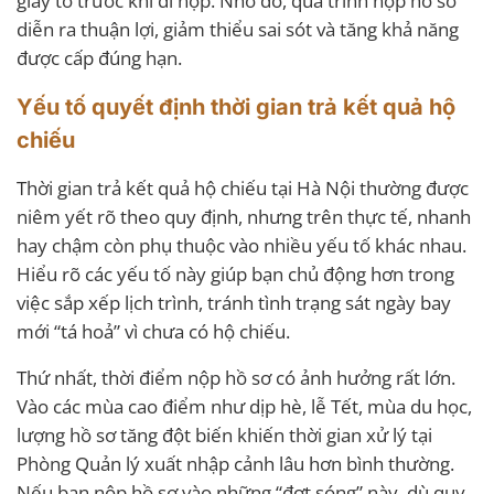
giấy tờ trước khi đi nộp. Nhờ đó, quá trình nộp hồ sơ
diễn ra thuận lợi, giảm thiểu sai sót và tăng khả năng
được cấp đúng hạn.
Yếu tố quyết định thời gian trả kết quả hộ
chiếu
Thời gian trả kết quả hộ chiếu tại Hà Nội thường được
niêm yết rõ theo quy định, nhưng trên thực tế, nhanh
hay chậm còn phụ thuộc vào nhiều yếu tố khác nhau.
Hiểu rõ các yếu tố này giúp bạn chủ động hơn trong
việc sắp xếp lịch trình, tránh tình trạng sát ngày bay
mới “tá hoả” vì chưa có hộ chiếu.
Thứ nhất, thời điểm nộp hồ sơ có ảnh hưởng rất lớn.
Vào các mùa cao điểm như dịp hè, lễ Tết, mùa du học,
lượng hồ sơ tăng đột biến khiến thời gian xử lý tại
Phòng Quản lý xuất nhập cảnh lâu hơn bình thường.
Nếu bạn nộp hồ sơ vào những “đợt sóng” này, dù quy