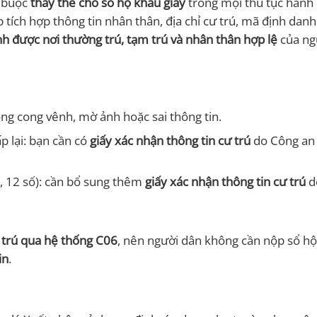
t buộc
thay thế cho sổ hộ khẩu giấy
trong mọi thủ tục hành 
tích hợp thông tin nhân thân, địa chỉ cư trú, mã định danh
h được nơi thường trú, tạm trú và nhân thân hợp lệ
của ng
ng cong vênh, mờ ảnh hoặc sai thông tin.
 lại: bạn cần có
giấy xác nhận thông tin cư trú
do Công an
 12 số): cần bổ sung thêm
giấy xác nhận thông tin cư trú
d
 trú qua hệ thống C06
, nên người dân không cần nộp sổ h
in
.