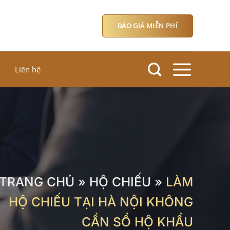
BÁO GIÁ MIỄN PHÍ
Liên hệ
TRANG CHỦ
»
HỘ CHIẾU
»
LÀM
HỘ CHIẾU TẠI HÀ NỘI KHÔNG
CẦN SỔ HỘ KHẨU