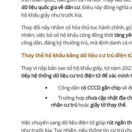
dữ liệu quốc gia về dân cư
. Điều này đồng nghĩa 
hộ khẩu giấy như trước kia.
Thay đổi này nhằm số hóa thủ tục hành chính, g
nhiên, việc bỏ sổ hộ khẩu cũng đồng thời
tăng yê
công dân, đăng ký thường trú, mã định danh cá n
Thay thế hộ khẩu bằng dữ liệu cư trú điện t
Thay vì nộp bản sao sổ hộ khẩu giấy, từ năm 202
tiếp hệ thống dữ liệu cư trú điện tử để xác minh 
Công dân
có CCCD gắn chip
sẽ đ
Trường hợp
chưa cập nhật địa c
nhận cư trú
hoặc
giấy tờ thay thế
.
Việc chuyển sang dữ liệu điện tử giúp
rút ngắn th
như trước kia. Tuy nhiên, nếu thông tin cư trú ch