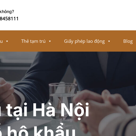
 không?
8458111
ếu
Thẻ tạm trú
Giấy phép lao động
Blog
 tại Hà Nội
ổ hộ khẩu