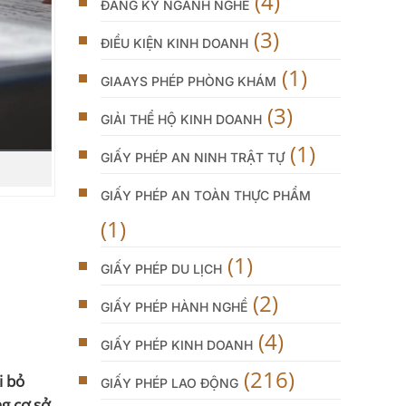
(4)
ĐĂNG KÝ NGÀNH NGHỀ
(3)
ĐIỀU KIỆN KINH DOANH
(1)
GIAAYS PHÉP PHÒNG KHÁM
(3)
GIẢI THỂ HỘ KINH DOANH
(1)
GIẤY PHÉP AN NINH TRẬT TỰ
GIẤY PHÉP AN TOÀN THỰC PHẨM
(1)
(1)
GIẤY PHÉP DU LỊCH
(2)
GIẤY PHÉP HÀNH NGHỀ
(4)
GIẤY PHÉP KINH DOANH
(216)
i bỏ
GIẤY PHÉP LAO ĐỘNG
ng cơ sở