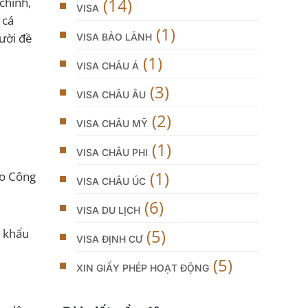
(14)
chính,
VISA
 cá
(1)
ười đề
VISA BẢO LÃNH
(1)
VISA CHÂU Á
(3)
VISA CHÂU ÂU
(2)
VISA CHÂU MỸ
(1)
VISA CHÂU PHI
(1)
o Công
VISA CHÂU ÚC
(6)
VISA DU LỊCH
(5)
ộ khẩu
VISA ĐỊNH CƯ
(5)
XIN GIẤY PHÉP HOẠT ĐỘNG