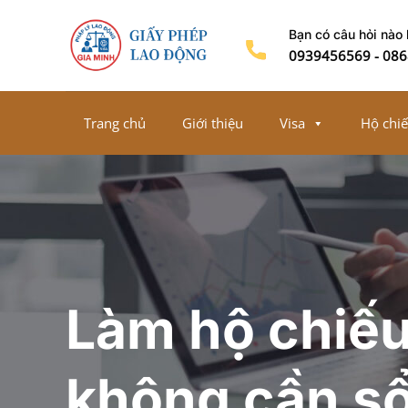
Chuyển
Bạn có câu hỏi nào
đến
0939456569
-
086
nội
dung
Trang chủ
Giới thiệu
Visa
Hộ chi
Làm hộ chiếu
không cần s