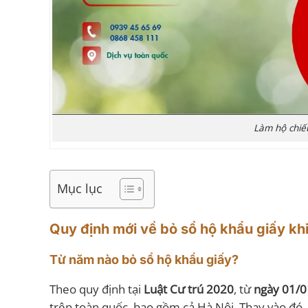
Làm hộ chiế
Mục lục
Quy định mới về bỏ sổ hộ khẩu giấy khi
Từ năm nào bỏ sổ hộ khẩu giấy?
Theo quy định tại
Luật Cư trú 2020
, từ
ngày 01/
trên toàn quốc, bao gồm cả Hà Nội. Thay vào đó,