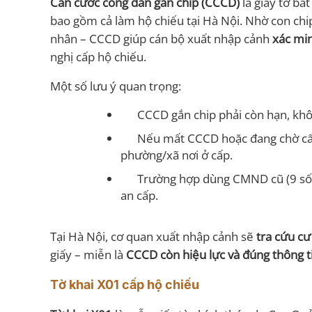
Căn cước công dân gắn chip (CCCD)
là giấy tờ bắ
bao gồm cả làm hộ chiếu tại Hà Nội. Nhờ con chip 
nhân – CCCD giúp cán bộ xuất nhập cảnh
xác min
nghị cấp hộ chiếu.
Một số lưu ý quan trọng:
CCCD gắn chip phải còn hạn, khô
Nếu mất CCCD hoặc đang chờ cấp
phường/xã nơi ở cấp.
Trường hợp dùng CMND cũ (9 số,
an cấp.
Tại Hà Nội, cơ quan xuất nhập cảnh sẽ
tra cứu cư
giấy – miễn là
CCCD còn hiệu lực và đúng thông t
Tờ khai X01 cấp hộ chiếu