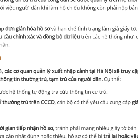
với việc người dân khi làm hộ chiếu không còn phải nộp bản
iúp
đơn giản hóa hồ sơ
và hạn chế tình trạng làm giả giấy tờ.
u cầu chính xác và đồng bộ dữ liệu
trên các hệ thống như: 
hân.
ử
3,
các cơ quan quản lý xuất nhập cảnh tại Hà Nội sẽ truy cậ
thông tin thường trú, tạm trú của người dân.
Cụ thể:
ược hệ thống tự động tra cứu thông tin cư trú.
hỉ thường trú trên CCCD
, cán bộ có thể yêu cầu cung cấp
gi
ời gian tiếp nhận hồ sơ
, tránh phải mang nhiều giấy tờ bản
ưa cập nhật đúng hoặc thiếu, hồ sơ có thể bị
trả lại hoặc y