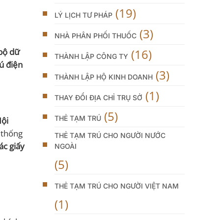
(19)
LÝ LỊCH TƯ PHÁP
(3)
NHÀ PHÂN PHỐI THUỐC
bộ dữ
(16)
THÀNH LẬP CÔNG TY
rú điện
(3)
THÀNH LẬP HỘ KINH DOANH
(1)
THAY ĐỔI ĐỊA CHỈ TRỤ SỞ
(5)
THẺ TẠM TRÚ
Nội
 thống
THẺ TẠM TRÚ CHO NGƯỜI NƯỚC
ác giấy
NGOÀI
(5)
THẺ TẠM TRÚ CHO NGƯỜI VIỆT NAM
(1)