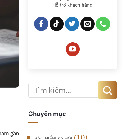
Hỗ trợ khách hàng
Chuyên mục
 năm gần
(10)
BẢO HIỂM XÃ HỘI