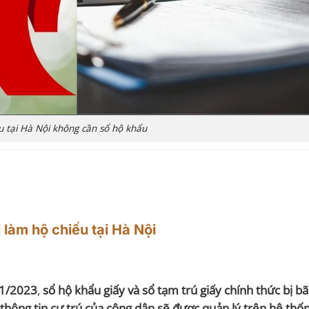
u tại Hà Nội không cần sổ hộ khẩu
 làm hộ chiếu tại Hà Nội
01/2023
,
sổ hộ khẩu giấy và sổ tạm trú giấy chính thức bị bã
thông tin cư trú của công dân sẽ được quản lý trên hệ thố