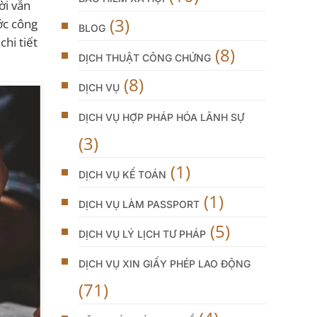
ời vẫn
(3)
ớc công
BLOG
chi tiết
(8)
DỊCH THUẬT CÔNG CHỨNG
(8)
DỊCH VỤ
DỊCH VỤ HỢP PHÁP HÓA LÃNH SỰ
(3)
(1)
DỊCH VỤ KẾ TOÁN
(1)
DỊCH VỤ LÀM PASSPORT
(5)
DỊCH VỤ LÝ LỊCH TƯ PHÁP
DỊCH VỤ XIN GIẤY PHÉP LAO ĐỘNG
(71)