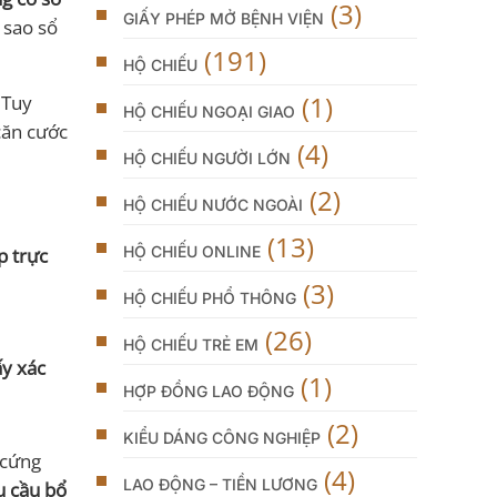
(3)
GIẤY PHÉP MỞ BỆNH VIỆN
 sao sổ
(191)
HỘ CHIẾU
(1)
 Tuy
HỘ CHIẾU NGOẠI GIAO
căn cước
(4)
HỘ CHIẾU NGƯỜI LỚN
(2)
HỘ CHIẾU NƯỚC NGOÀI
(13)
HỘ CHIẾU ONLINE
p trực
(3)
HỘ CHIẾU PHỔ THÔNG
(26)
HỘ CHIẾU TRẺ EM
ấy xác
(1)
HỢP ĐỒNG LAO ĐỘNG
(2)
KIỂU DÁNG CÔNG NGHIỆP
 cứng
(4)
LAO ĐỘNG – TIỀN LƯƠNG
êu cầu bổ