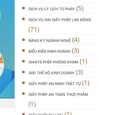
(5)
DỊCH VỤ LÝ LỊCH TƯ PHÁP
DỊCH VỤ XIN GIẤY PHÉP LAO ĐỘNG
(71)
(4)
ĐĂNG KÝ NGÀNH NGHỀ
(3)
ĐIỀU KIỆN KINH DOANH
(1)
GIAAYS PHÉP PHÒNG KHÁM
(3)
GIẢI THỂ HỘ KINH DOANH
(1)
GIẤY PHÉP AN NINH TRẬT TỰ
GIẤY PHÉP AN TOÀN THỰC PHẨM
(1)
(1)