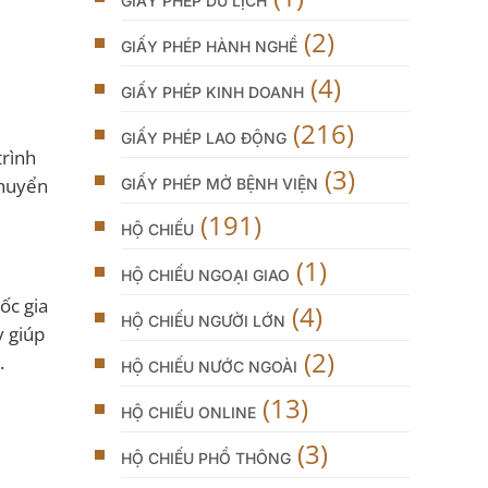
GIẤY PHÉP DU LỊCH
(2)
GIẤY PHÉP HÀNH NGHỀ
(4)
GIẤY PHÉP KINH DOANH
(216)
GIẤY PHÉP LAO ĐỘNG
trình
(3)
chuyển
GIẤY PHÉP MỞ BỆNH VIỆN
(191)
HỘ CHIẾU
(1)
HỘ CHIẾU NGOẠI GIAO
ốc gia
(4)
HỘ CHIẾU NGƯỜI LỚN
y giúp
(2)
.
HỘ CHIẾU NƯỚC NGOÀI
(13)
HỘ CHIẾU ONLINE
(3)
HỘ CHIẾU PHỔ THÔNG