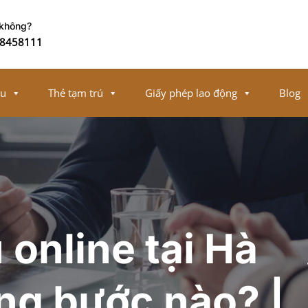
 không?
8458111
ếu
Thẻ tạm trú
Giấy phép lao động
Blog
online tại Hà
ng bước nào? |