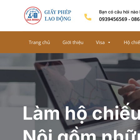
Chuyển
Bạn có câu hỏi nào
đến
0939456569
-
086
nội
dung
Trang chủ
Giới thiệu
Visa
Hộ chi
Làm hộ chiếu 
Nội gồm nhữ