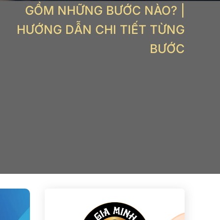
GỒM NHỮNG BƯỚC NÀO? |
HƯỚNG DẪN CHI TIẾT TỪNG
BƯỚC