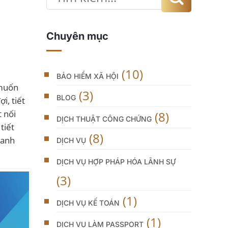
Chuyên mục
(10)
BẢO HIỂM XÃ HỘI
 muốn
(3)
BLOG
i, tiết
t nối
(8)
DỊCH THUẬT CÔNG CHỨNG
tiết
(8)
hanh
DỊCH VỤ
DỊCH VỤ HỢP PHÁP HÓA LÃNH SỰ
(3)
(1)
DỊCH VỤ KẾ TOÁN
(1)
DỊCH VỤ LÀM PASSPORT