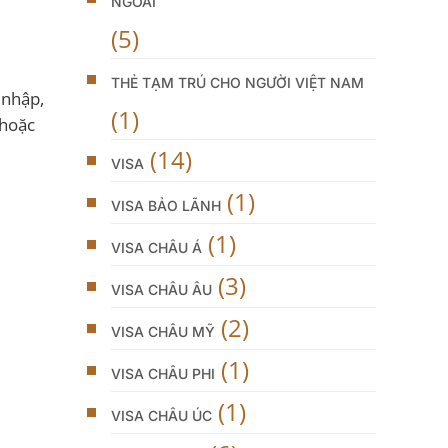
NGOÀI
(5)
THẺ TẠM TRÚ CHO NGƯỜI VIỆT NAM
 nhập,
(1)
 hoặc
(14)
VISA
(1)
VISA BẢO LÃNH
(1)
VISA CHÂU Á
(3)
VISA CHÂU ÂU
(2)
VISA CHÂU MỸ
(1)
VISA CHÂU PHI
(1)
VISA CHÂU ÚC