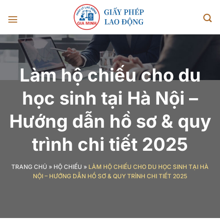
Chuyển
đến
nội
dung
Làm hộ chiếu cho du
học sinh tại Hà Nội –
Hướng dẫn hồ sơ & quy
trình chi tiết 2025
TRANG CHỦ
»
HỘ CHIẾU
»
LÀM HỘ CHIẾU CHO DU HỌC SINH TẠI HÀ
NỘI – HƯỚNG DẪN HỒ SƠ & QUY TRÌNH CHI TIẾT 2025