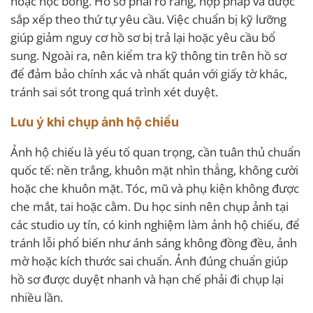
hoặc học bổng. Hồ sơ phải rõ ràng, hợp pháp và được
sắp xếp theo thứ tự yêu cầu. Việc chuẩn bị kỹ lưỡng
giúp giảm nguy cơ hồ sơ bị trả lại hoặc yêu cầu bổ
sung. Ngoài ra, nên kiểm tra kỹ thông tin trên hồ sơ
để đảm bảo chính xác và nhất quán với giấy tờ khác,
tránh sai sót trong quá trình xét duyệt.
Lưu ý khi chụp ảnh hộ chiếu
Ảnh hộ chiếu là yếu tố quan trọng, cần tuân thủ chuẩn
quốc tế: nền trắng, khuôn mặt nhìn thẳng, không cười
hoặc che khuôn mặt. Tóc, mũ và phụ kiện không được
che mắt, tai hoặc cằm. Du học sinh nên chụp ảnh tại
các studio uy tín, có kinh nghiệm làm ảnh hộ chiếu, để
tránh lỗi phổ biến như ánh sáng không đồng đều, ảnh
mờ hoặc kích thước sai chuẩn. Ảnh đúng chuẩn giúp
hồ sơ được duyệt nhanh và hạn chế phải đi chụp lại
nhiều lần.