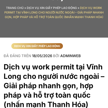
TRANG CHỦ
»
DỊCH VỤ XIN GIẤY PHÉP LAO ĐỘNG
»
DỊCH VỤ WORK
PERMIT TẠI VĨNH LONG CHO NGƯỜI NƯỚC NGOÀI – GIẢI PHÁP NHANH
GỌN, HỢP PHÁP VÀ HỖ TRỢ TOÀN QUỐC (NHẤN MẠNH THANH HÓA)
DỊCH VỤ XIN GIẤY PHÉP LAO ĐỘNG
ĐÃ ĐĂNG TRÊN
18/05/2026
BỞI
ADMINWEB
Dịch vụ work permit tại Vĩnh
Long cho người nước ngoài –
Giải pháp nhanh gọn, hợp
pháp và hỗ trợ toàn quốc
(nhấn mạnh Thanh Hóa)