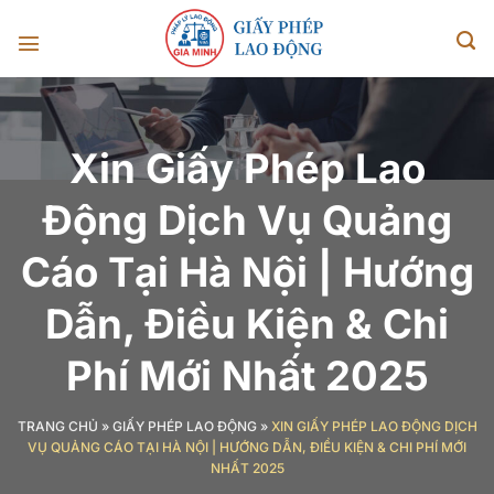
Chuyển
đến
nội
dung
Xin Giấy Phép Lao
Động Dịch Vụ Quảng
Cáo Tại Hà Nội | Hướng
Dẫn, Điều Kiện & Chi
Phí Mới Nhất 2025
TRANG CHỦ
»
GIẤY PHÉP LAO ĐỘNG
»
XIN GIẤY PHÉP LAO ĐỘNG DỊCH
VỤ QUẢNG CÁO TẠI HÀ NỘI | HƯỚNG DẪN, ĐIỀU KIỆN & CHI PHÍ MỚI
NHẤT 2025