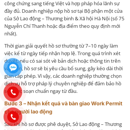
công chứng sang tiếng Việt và hợp pháp hóa lãnh sự
đầy đủ. Doanh nghiệp nộp hồ sơ tại Bộ phận một cửa
của Sở Lao động – Thương binh & Xã hội Hà Nội (số 75
Nguyễn Chí Thanh hoặc địa điểm theo quy định mới
nhất).
Thời gian giải quyết hồ sơ thường từ 7–10 ngày làm
việc kể từ ngày tiếp nhận hợp lệ. Trong quá trình xét
duyệt, nếu có sai sót về bản dịch hoặc thông tin trên
văn bản, hồ sơ sẽ bị yêu cầu bổ sung, gây kéo dài thời
gian cấp phép. Vì vậy, các doanh nghiệp thường chọn
dịch vụ hỗ trợ pháp lý chuyên nghiệp để đảm bảo hồ
sơ được soạn chuẩn ngay từ đầu.
Bước 3 – Nhận kết quả và bàn giao Work Permit
cho người lao động
Sau khi hồ sơ được phê duyệt, Sở Lao động – Thương