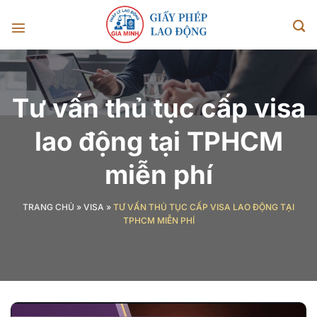
Chuyển
đến
nội
dung
Tư vấn thủ tục cấp visa
lao động tại TPHCM
miễn phí
TRANG CHỦ
»
VISA
»
TƯ VẤN THỦ TỤC CẤP VISA LAO ĐỘNG TẠI
TPHCM MIỄN PHÍ