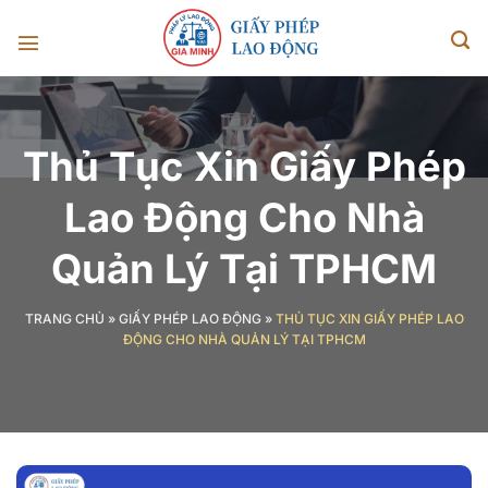
Chuyển
đến
nội
dung
Thủ Tục Xin Giấy Phép
Lao Động Cho Nhà
Quản Lý Tại TPHCM
TRANG CHỦ
»
GIẤY PHÉP LAO ĐỘNG
»
THỦ TỤC XIN GIẤY PHÉP LAO
ĐỘNG CHO NHÀ QUẢN LÝ TẠI TPHCM