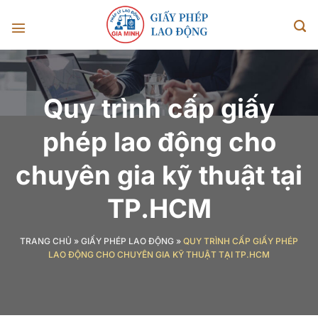
Chuyển
đến
nội
dung
Quy trình cấp giấy
phép lao động cho
chuyên gia kỹ thuật tại
TP.HCM
TRANG CHỦ
»
GIẤY PHÉP LAO ĐỘNG
»
QUY TRÌNH CẤP GIẤY PHÉP
LAO ĐỘNG CHO CHUYÊN GIA KỸ THUẬT TẠI TP.HCM