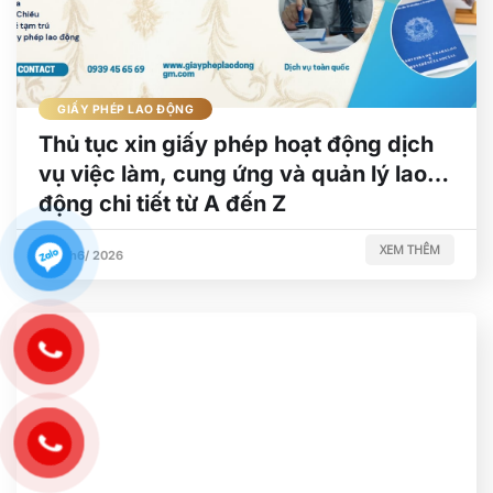
GIẤY PHÉP LAO ĐỘNG
Thủ tục xin giấy phép hoạt động dịch
vụ việc làm, cung ứng và quản lý lao
động chi tiết từ A đến Z
XEM THÊM
26/ Th6/ 2026