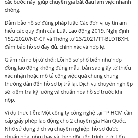
các bước này, giúp chuyên gia bắt đầu làm việc nhanh
chóng.
Đảm bảo hồ sơ đúng pháp luật: Các đơn vị uy tín am
hiểu các quy định của Luật Lao động 2019, Nghị định
152/2020/NĐ-CP và Thông tư 23/2021/TT-BLĐTBXH,
đảm bảo hồ sơ đầy đủ, chính xác và hợp lệ.
Giảm rủi ro bị từ chối: Lỗi hồ sơ phổ biến như hợp
đồng lao động không đúng mẫu, bản sao giấy tờ thiếu
xác nhận hoặc mô tả công việc quá chung chung
thường dẫn đến hồ sơ bị trả lại. Dịch vụ chuyên nghiệp
sẽ kiểm tra kỹ lưỡng và chuẩn hóa hồ sơ trước khi
nộp.
Ví dụ thực tiễn: Một công ty công nghệ tại TP.HCM cần
cấp giấy phép lao động cho 2 chuyên gia Hàn Quốc.
Nhờ sử dụng dịch vụ chuyên nghiệp, hồ sơ được
chuẩn hóa, nộp thay và theo dõi tiến trình trực tiếp,