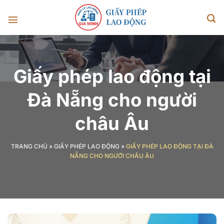
Chuyển
đến
nội
dung
Giấy phép lao động tại
Đà Nẵng cho người
châu Âu
TRANG CHỦ
»
GIẤY PHÉP LAO ĐỘNG
»
GIẤY PHÉP LAO ĐỘNG TẠI ĐÀ
NẴNG CHO NGƯỜI CHÂU ÂU