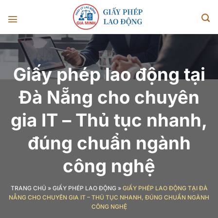
Chuyển
đến
nội
dung
Giấy phép lao động tại
Đà Nẵng cho chuyên
gia IT – Thủ tục nhanh,
đúng chuẩn ngành
công nghệ
TRANG CHỦ
»
GIẤY PHÉP LAO ĐỘNG
»
GIẤY PHÉP LAO ĐỘNG TẠI ĐÀ
NẴNG CHO CHUYÊN GIA IT – THỦ TỤC NHANH, ĐÚNG CHUẨN NGÀNH
CÔNG NGHỆ