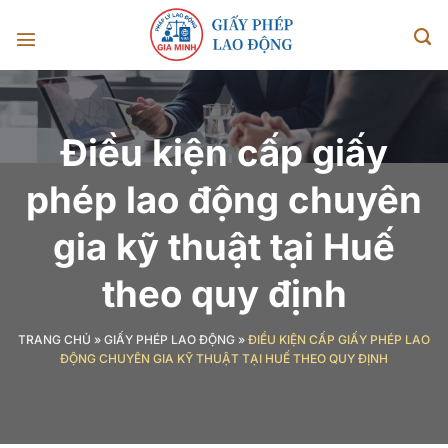
Chuyển
đến
nội
dung
Điều kiện cấp giấy
phép lao động chuyên
gia kỹ thuật tại Huế
theo quy định
TRANG CHỦ
»
GIẤY PHÉP LAO ĐỘNG
»
ĐIỀU KIỆN CẤP GIẤY PHÉP LAO
ĐỘNG CHUYÊN GIA KỸ THUẬT TẠI HUẾ THEO QUY ĐỊNH