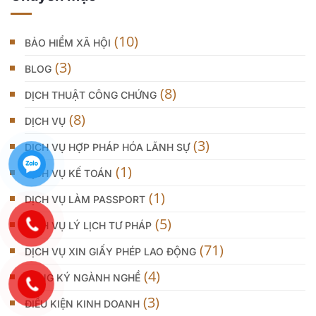
(10)
BẢO HIỂM XÃ HỘI
(3)
BLOG
(8)
DỊCH THUẬT CÔNG CHỨNG
(8)
DỊCH VỤ
(3)
DỊCH VỤ HỢP PHÁP HÓA LÃNH SỰ
(1)
DỊCH VỤ KẾ TOÁN
(1)
DỊCH VỤ LÀM PASSPORT
(5)
DỊCH VỤ LÝ LỊCH TƯ PHÁP
(71)
DỊCH VỤ XIN GIẤY PHÉP LAO ĐỘNG
(4)
ĐĂNG KÝ NGÀNH NGHỀ
(3)
ĐIỀU KIỆN KINH DOANH