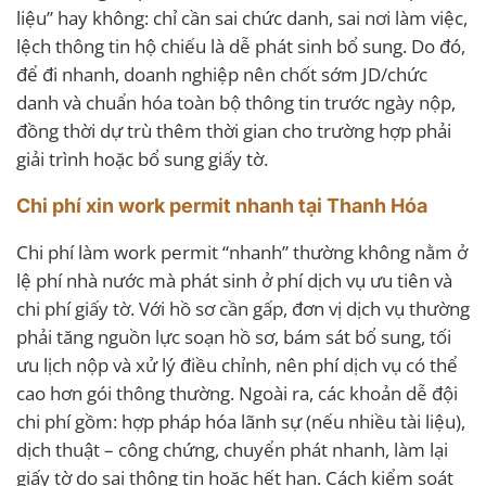
liệu” hay không: chỉ cần sai chức danh, sai nơi làm việc,
lệch thông tin hộ chiếu là dễ phát sinh bổ sung. Do đó,
để đi nhanh, doanh nghiệp nên chốt sớm JD/chức
danh và chuẩn hóa toàn bộ thông tin trước ngày nộp,
đồng thời dự trù thêm thời gian cho trường hợp phải
giải trình hoặc bổ sung giấy tờ.
Chi phí xin work permit nhanh tại Thanh Hóa
Chi phí làm work permit “nhanh” thường không nằm ở
lệ phí nhà nước mà phát sinh ở phí dịch vụ ưu tiên và
chi phí giấy tờ. Với hồ sơ cần gấp, đơn vị dịch vụ thường
phải tăng nguồn lực soạn hồ sơ, bám sát bổ sung, tối
ưu lịch nộp và xử lý điều chỉnh, nên phí dịch vụ có thể
cao hơn gói thông thường. Ngoài ra, các khoản dễ đội
chi phí gồm: hợp pháp hóa lãnh sự (nếu nhiều tài liệu),
dịch thuật – công chứng, chuyển phát nhanh, làm lại
giấy tờ do sai thông tin hoặc hết hạn. Cách kiểm soát