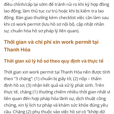
điều chỉnh/cấp lại sớm để tránh rủi ro khi ký hợp đồng
lao động, làm thủ tục cư trú hoặc khi bị kiểm tra lao
động. Bàn giao thường kèm checklist việc cần làm sau
khi có work permit (lưu hồ sơ nội bộ, cập nhật nhân
sự, chuẩn hóa hồ sơ pháp lý liên quan).
Thời gian và chi phí xin work permit tại
Thanh Hóa
Thời gian xử lý hồ sơ theo quy định và thực tế
Thời gian xin work permit tại Thanh Hóa nên được tính
theo “3 chặng”: (1) chuẩn bị giấy tờ, (2) nộp – thẩm
định hồ sơ, (3) nhận kết quả và xử lý phát sinh. Trên
thực tế, chặng (1) thường chiếm nhiều thời gian nhất vì
liên quan đến hợp pháp hóa lãnh sự, dịch thuật công
chứng, xin lý lịch tư pháp và khám sức khỏe đúng yêu
cầu. Chặng (2) phụ thuộc vào việc hồ sơ có “khớp dữ