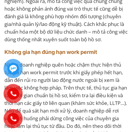
nghiệm). Ngoài ra, mô tả công việc quá chung chung
hoặc không phản ánh đúng vai trò thực tế cũng dễ bị
đánh giá là không phù hợp nhóm đối tượng (chuyên
gia/nhà quản lý/lao động kỹ thuật). Cách khắc phục là
chuẩn hóa một bộ dữ liệu chức danh – mô tả công việc
dùng thống nhất xuyên suốt toàn bộ hồ sơ.
Không gia hạn đúng hạn work permit
Nhiều doanh nghiệp quên hoặc chậm thực hiện thủ
tục gia hạn work permit trước khi giấy phép hết hạn,
dẫn đến rủi ro người lao động nước ngoài bị xem là
làm việc không hợp pháp. Trên thực tế, thủ tục gia hạn
cần thời gian chuẩn bị hồ sơ, kiểm tra lại điều kiện và
thời hạn các giấy tờ liên quan (khám sức khỏe, LLTP…).
Nếu để quá sát hạn mới xử lý, doanh nghiệp dễ rơi
vào tình huống phải dừng công việc của chuyên gia
hoặc làm lại thủ tục từ đầu. Do đó, nên theo dõi thời