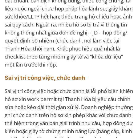
đạt chuẩn: bản dịch không đúng, thiếu công chứng; tài
liệu nước ngoài chưa hợp pháp hóa lãnh sự; giấy khám
sức khỏe/LLTP hết hạn; thiếu trang hộ chiếu hoặc ảnh
sai quy cách. Ngoài ra, nhiều hồ sơ bị trả vì thông tin
không thống nhất giữa đơn đề nghị – JD – hợp đồng/
quyết định bổ nhiệm (chức danh, nơi làm việc tại
Thanh Hóa, thời hạn). Khắc phục hiệu quả nhất là
checklist theo từng nhóm giấy tờ và “khóa dữ liệu”
một lần trước khi nộp.
Sai vị trí công việc, chức danh
Sai vị trí công việc hoặc chức danh là lỗi phổ biến khiến
hồ sơ xin work permit tại Thanh Hóa bị yêu cầu chỉnh
sửa hoặc kéo dài thời gian xử lý. Doanh nghiệp thường
ghi chức danh trên hồ sơ xin phép khác với chức danh
thể hiện trong văn bản giải trình nhu cầu, hợp đồng dự
kiến hoặc giấy tờ chứng minh năng lực (bằng cấp, kinh