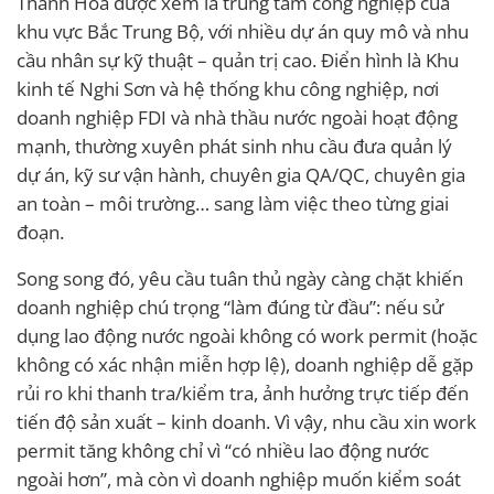
Thanh Hóa được xem là trung tâm công nghiệp của
khu vực Bắc Trung Bộ, với nhiều dự án quy mô và nhu
cầu nhân sự kỹ thuật – quản trị cao. Điển hình là Khu
kinh tế Nghi Sơn và hệ thống khu công nghiệp, nơi
doanh nghiệp FDI và nhà thầu nước ngoài hoạt động
mạnh, thường xuyên phát sinh nhu cầu đưa quản lý
dự án, kỹ sư vận hành, chuyên gia QA/QC, chuyên gia
an toàn – môi trường… sang làm việc theo từng giai
đoạn.
Song song đó, yêu cầu tuân thủ ngày càng chặt khiến
doanh nghiệp chú trọng “làm đúng từ đầu”: nếu sử
dụng lao động nước ngoài không có work permit (hoặc
không có xác nhận miễn hợp lệ), doanh nghiệp dễ gặp
rủi ro khi thanh tra/kiểm tra, ảnh hưởng trực tiếp đến
tiến độ sản xuất – kinh doanh. Vì vậy, nhu cầu xin work
permit tăng không chỉ vì “có nhiều lao động nước
ngoài hơn”, mà còn vì doanh nghiệp muốn kiểm soát