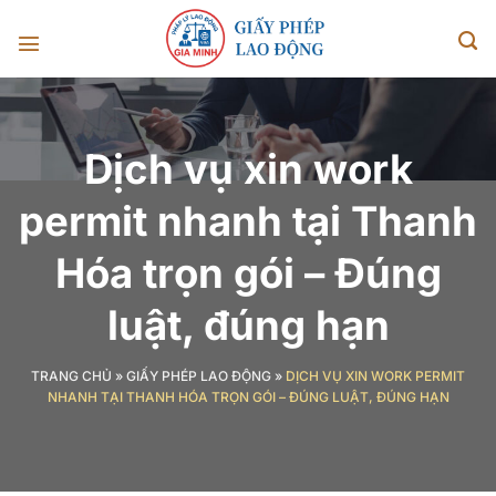
Chuyển
đến
nội
dung
Dịch vụ xin work
permit nhanh tại Thanh
Hóa trọn gói – Đúng
luật, đúng hạn
TRANG CHỦ
»
GIẤY PHÉP LAO ĐỘNG
»
DỊCH VỤ XIN WORK PERMIT
NHANH TẠI THANH HÓA TRỌN GÓI – ĐÚNG LUẬT, ĐÚNG HẠN