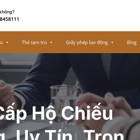
 không?
8458111
ếu
Thẻ tạm trú
Giấy phép lao động
Blog
Cấp Hộ Chiếu
 Uy Tín, Trọn