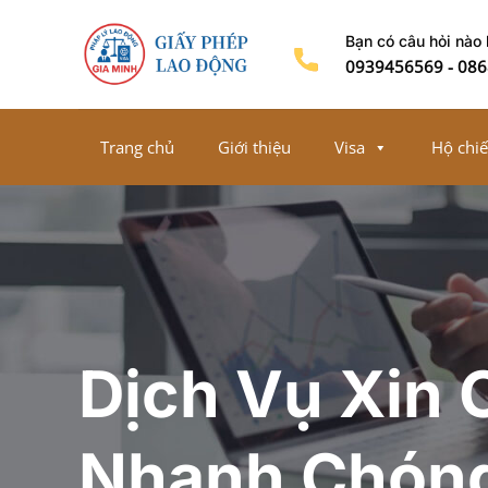
Chuyển
Bạn có câu hỏi nào
đến
0939456569
-
086
nội
dung
Trang chủ
Giới thiệu
Visa
Hộ chi
Dịch Vụ Xin 
Nhanh Chóng,