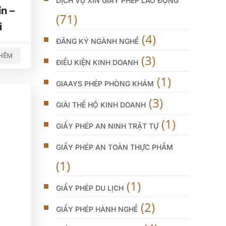
DỊCH VỤ XIN GIẤY PHÉP LAO ĐỘNG
n –
(71)
i
(4)
ĐĂNG KÝ NGÀNH NGHỀ
THÊM
(3)
ĐIỀU KIỆN KINH DOANH
(1)
GIAAYS PHÉP PHÒNG KHÁM
(3)
GIẢI THỂ HỘ KINH DOANH
(1)
GIẤY PHÉP AN NINH TRẬT TỰ
GIẤY PHÉP AN TOÀN THỰC PHẨM
(1)
(1)
GIẤY PHÉP DU LỊCH
(2)
GIẤY PHÉP HÀNH NGHỀ