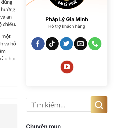
, đúng
ơ, hướng
 và an
Pháp Lý Gia Minh
ộ chiếu.
Hỗ trợ khách hàng
h một
nh và hỗ
iảm
 cầu học
Chuyên mục