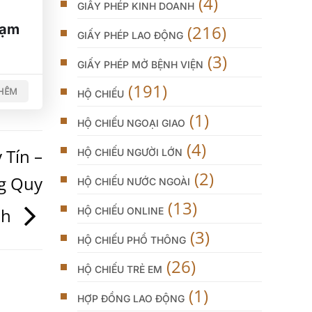
(4)
GIẤY PHÉP KINH DOANH
(216)
Tạm
GIẤY PHÉP LAO ĐỘNG
(3)
GIẤY PHÉP MỞ BỆNH VIỆN
(191)
THÊM
HỘ CHIẾU
(1)
HỘ CHIẾU NGOẠI GIAO
(4)
 Tín –
HỘ CHIẾU NGƯỜI LỚN
(2)
g Quy
HỘ CHIẾU NƯỚC NGOÀI
(13)
nh
HỘ CHIẾU ONLINE
(3)
HỘ CHIẾU PHỔ THÔNG
(26)
HỘ CHIẾU TRẺ EM
(1)
HỢP ĐỒNG LAO ĐỘNG