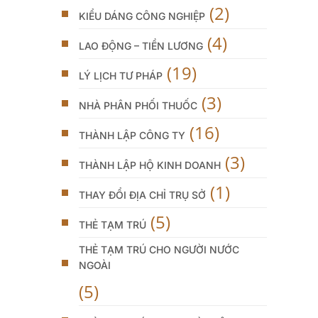
(2)
KIỂU DÁNG CÔNG NGHIỆP
(4)
LAO ĐỘNG – TIỀN LƯƠNG
(19)
LÝ LỊCH TƯ PHÁP
(3)
NHÀ PHÂN PHỐI THUỐC
(16)
THÀNH LẬP CÔNG TY
(3)
THÀNH LẬP HỘ KINH DOANH
(1)
THAY ĐỔI ĐỊA CHỈ TRỤ SỞ
(5)
THẺ TẠM TRÚ
THẺ TẠM TRÚ CHO NGƯỜI NƯỚC
NGOÀI
(5)