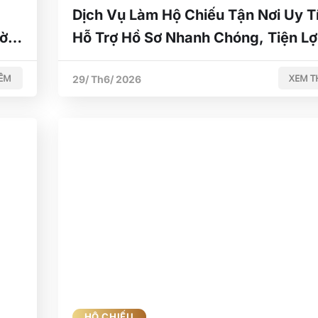
Dịch Vụ Làm Hộ Chiếu Tận Nơi Uy Tí
ời
Hỗ Trợ Hồ Sơ Nhanh Chóng, Tiện Lợ
ÊM
XEM 
29/ Th6/ 2026
HỘ CHIẾU