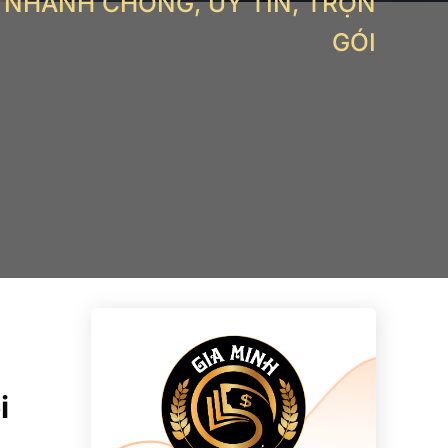
NHANH CHÓNG, UY TÍN, TRỌN
GÓI
i