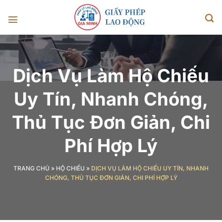
Chuyển
đến
nội
dung
Dịch Vụ Làm Hộ Chiếu
Uy Tín, Nhanh Chóng,
Thủ Tục Đơn Giản, Chi
Phí Hợp Lý
TRANG CHỦ
»
HỘ CHIẾU
»
DỊCH VỤ LÀM HỘ CHIẾU UY TÍN, NHANH
CHÓNG, THỦ TỤC ĐƠN GIẢN, CHI PHÍ HỢP LÝ