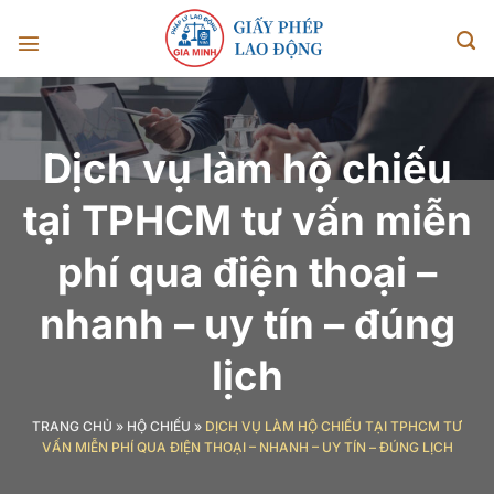
Chuyển
đến
nội
dung
Dịch vụ làm hộ chiếu
tại TPHCM tư vấn miễn
phí qua điện thoại –
nhanh – uy tín – đúng
lịch
TRANG CHỦ
»
HỘ CHIẾU
»
DỊCH VỤ LÀM HỘ CHIẾU TẠI TPHCM TƯ
VẤN MIỄN PHÍ QUA ĐIỆN THOẠI – NHANH – UY TÍN – ĐÚNG LỊCH