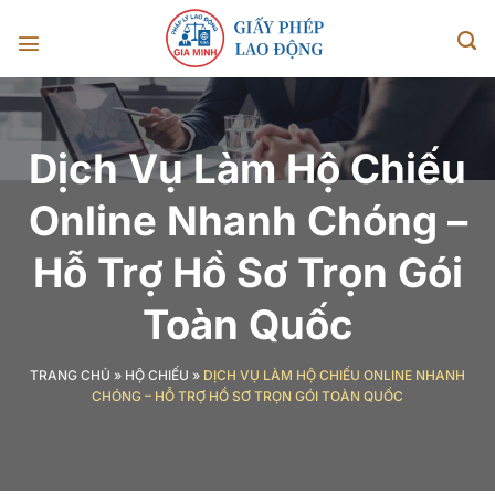
Chuyển
đến
nội
dung
Dịch Vụ Làm Hộ Chiếu
Online Nhanh Chóng –
Hỗ Trợ Hồ Sơ Trọn Gói
Toàn Quốc
TRANG CHỦ
»
HỘ CHIẾU
»
DỊCH VỤ LÀM HỘ CHIẾU ONLINE NHANH
CHÓNG – HỖ TRỢ HỒ SƠ TRỌN GÓI TOÀN QUỐC