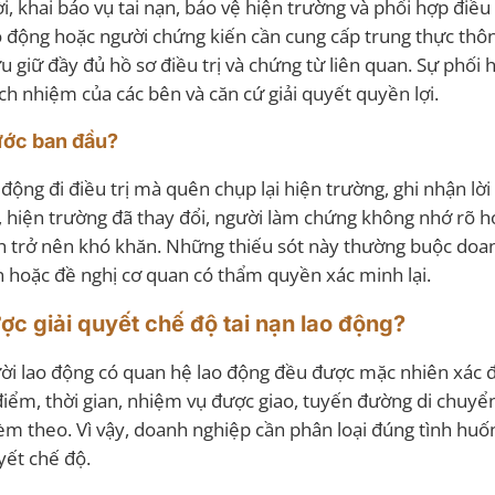
, khai báo vụ tai nạn, bảo vệ hiện trường và phối hợp điều 
 động hoặc người chứng kiến cần cung cấp trung thực thôn
lưu giữ đầy đủ hồ sơ điều trị và chứng từ liên quan. Sự phối 
h nhiệm của các bên và căn cứ giải quyết quyền lợi.
bước ban đầu?
ộng đi điều trị mà quên chụp lại hiện trường, ghi nhận lời
ơ, hiện trường đã thay đổi, người làm chứng không nhớ rõ 
inh trở nên khó khăn. Những thiếu sót này thường buộc doa
ần hoặc đề nghị cơ quan có thẩm quyền xác minh lại.
ợc giải quyết chế độ tai nạn lao động?
ười lao động có quan hệ lao động đều được mặc nhiên xác đ
 điểm, thời gian, nhiệm vụ được giao, tuyến đường di chuyể
èm theo. Vì vậy, doanh nghiệp cần phân loại đúng tình huố
uyết chế độ.