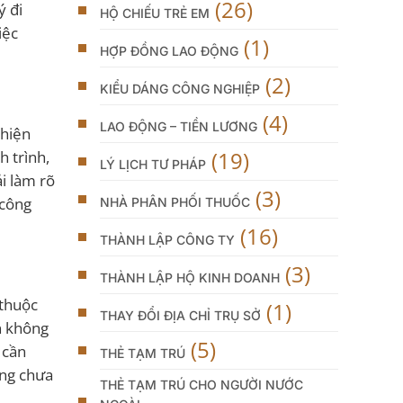
(26)
ý đi
HỘ CHIẾU TRẺ EM
iệc
(1)
HỢP ĐỒNG LAO ĐỘNG
(2)
KIỂU DÁNG CÔNG NGHIỆP
(4)
LAO ĐỘNG – TIỀN LƯƠNG
 hiện
(19)
h trình,
LÝ LỊCH TƯ PHÁP
i làm rõ
(3)
 công
NHÀ PHÂN PHỐI THUỐC
(16)
THÀNH LẬP CÔNG TY
(3)
THÀNH LẬP HỘ KINH DOANH
 thuộc
(1)
THAY ĐỔI ĐỊA CHỈ TRỤ SỞ
n không
(5)
 cần
THẺ TẠM TRÚ
ộng chưa
THẺ TẠM TRÚ CHO NGƯỜI NƯỚC