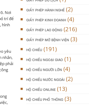
GIẤY PHÉP DU LỊCH
(2)
GIẤY PHÉP HÀNH NGHỀ
rõ. Nơi
(4)
ố trí để
GIẤY PHÉP KINH DOANH
, hình
(216)
GIẤY PHÉP LAO ĐỘNG
(3)
GIẤY PHÉP MỞ BỆNH VIỆN
(191)
HỘ CHIẾU
heo yêu
n nhắn,
(1)
HỘ CHIẾU NGOẠI GIAO
iệp phải
(4)
 công
HỘ CHIẾU NGƯỜI LỚN
(2)
HỘ CHIẾU NƯỚC NGOÀI
(13)
HỘ CHIẾU ONLINE
rong
(3)
HỘ CHIẾU PHỔ THÔNG
việc,