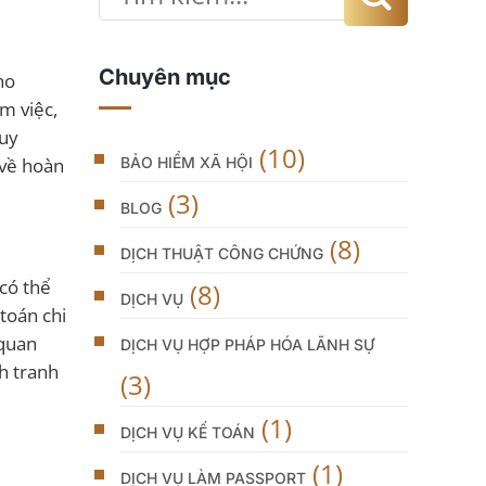
Chuyên mục
ho
àm việc,
Tuy
(10)
BẢO HIỂM XÃ HỘI
 về hoàn
(3)
BLOG
(8)
DỊCH THUẬT CÔNG CHỨNG
có thể
(8)
DỊCH VỤ
toán chi
 quan
DỊCH VỤ HỢP PHÁP HÓA LÃNH SỰ
h tranh
(3)
(1)
DỊCH VỤ KẾ TOÁN
(1)
DỊCH VỤ LÀM PASSPORT