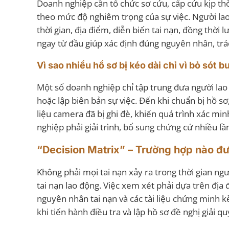
Doanh nghiệp cần tổ chức sơ cứu, cấp cứu kịp thời
theo mức độ nghiêm trọng của sự việc. Người lao
thời gian, địa điểm, diễn biến tai nạn, đồng thời 
ngay từ đầu giúp xác định đúng nguyên nhân, trác
Vì sao nhiều hồ sơ bị kéo dài chỉ vì bỏ sót 
Một số doanh nghiệp chỉ tập trung đưa người lao đ
hoặc lập biên bản sự việc. Đến khi chuẩn bị hồ s
liệu camera đã bị ghi đè, khiến quá trình xác m
nghiệp phải giải trình, bổ sung chứng cứ nhiều l
“Decision Matrix” – Trường hợp nào đư
Không phải mọi tai nạn xảy ra trong thời gian ng
tai nạn lao động. Việc xem xét phải dựa trên địa
nguyên nhân tai nạn và các tài liệu chứng minh k
khi tiến hành điều tra và lập hồ sơ đề nghị giải q