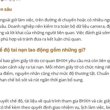
ên sâu
 ngoài giờ làm việc, trên đường di chuyển hoặc có nhiều n
u. Doanh nghiệp nên kiểm tra toàn bộ dữ liệu camera, địn
hông và lời khai của những người liên quan. Việc đánh giá sớ
phù hợp và tránh đưa ra kết luận chủ quan.
hế độ tai nạn lao động gồm những gì?
chỉ bao gồm giấy tờ do cơ quan BHXH yêu cầu mà còn liên 
h hoàn cảnh xảy ra tai nạn. Mỗi nhóm giấy tờ có chức năng ri
 địa điểm, nguyên nhân cũng như mức độ thương tật. Chuẩn 
ạn chế bỏ sót và rút ngắn thời gian bổ sung.
yết chế độ, tài liệu về quá trình tham gia BHXH và các giấy
có thể kèm theo quyết định giao nhiệm vụ, lịch làm việc, b