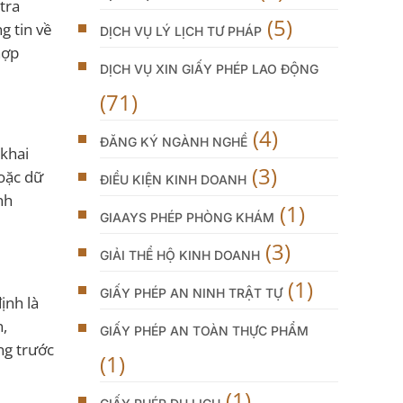
tra
(5)
g tin về
DỊCH VỤ LÝ LỊCH TƯ PHÁP
hợp
DỊCH VỤ XIN GIẤY PHÉP LAO ĐỘNG
(71)
(4)
ĐĂNG KÝ NGÀNH NGHỀ
 khai
(3)
hoặc dữ
ĐIỀU KIỆN KINH DOANH
nh
(1)
GIAAYS PHÉP PHÒNG KHÁM
(3)
GIẢI THỂ HỘ KINH DOANH
(1)
GIẤY PHÉP AN NINH TRẬT TỰ
ịnh là
n,
GIẤY PHÉP AN TOÀN THỰC PHẨM
ng trước
(1)
(1)