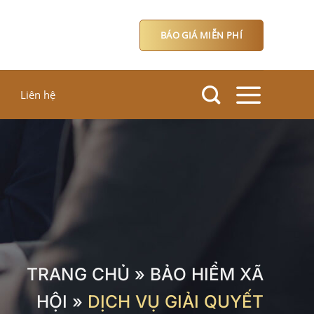
BÁO GIÁ MIỄN PHÍ
Liên hệ
TRANG CHỦ
»
BẢO HIỂM XÃ
HỘI
»
DỊCH VỤ GIẢI QUYẾT