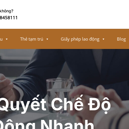
 không?
8458111
ếu
Thẻ tạm trú
Giấy phép lao động
Blog
 Quyết Chế Độ
 Động Nhanh