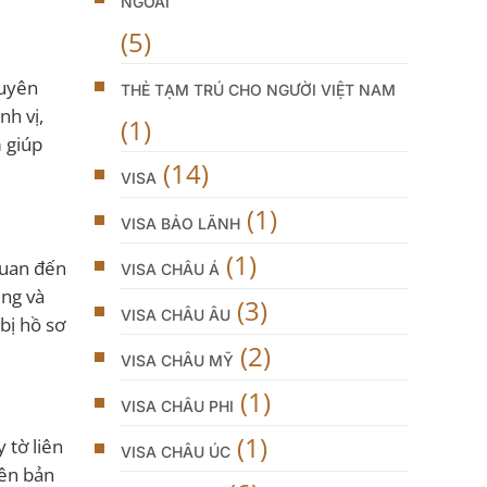
NGOÀI
(5)
guyên
THẺ TẠM TRÚ CHO NGƯỜI VIỆT NAM
h vị,
(1)
m giúp
(14)
VISA
(1)
VISA BẢO LÃNH
(1)
quan đến
VISA CHÂU Á
êng và
(3)
VISA CHÂU ÂU
bị hồ sơ
(2)
VISA CHÂU MỸ
(1)
VISA CHÂU PHI
(1)
 tờ liên
VISA CHÂU ÚC
iên bản