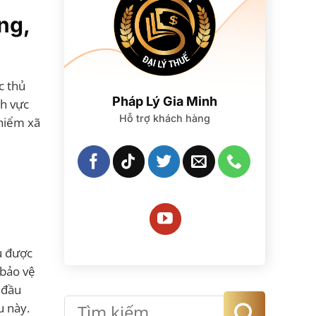
ng,
c thủ
Pháp Lý Gia Minh
nh vực
Hỗ trợ khách hàng
 hiểm xã
ụ được
 bảo vệ
 đầu
u này.