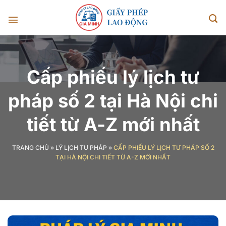
Chuyển
đến
nội
dung
Cấp phiếu lý lịch tư
pháp số 2 tại Hà Nội chi
tiết từ A-Z mới nhất
TRANG CHỦ
»
LÝ LỊCH TƯ PHÁP
»
CẤP PHIẾU LÝ LỊCH TƯ PHÁP SỐ 2
TẠI HÀ NỘI CHI TIẾT TỪ A-Z MỚI NHẤT